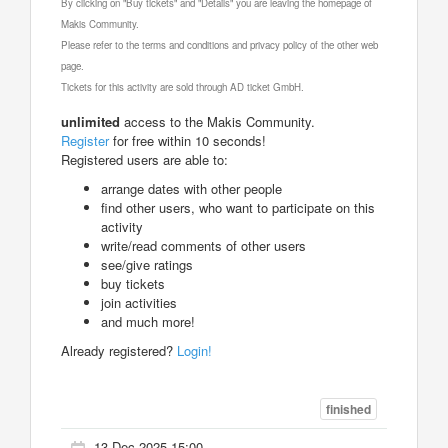
By clicking on "Buy tickets" and "Details" you are leaving the homepage of
Makis Community.
Please refer to the terms and conditions and privacy policy of the other web
page.
Tickets for this activity are sold through AD ticket GmbH.
unlimited
access to the Makis Community.
Register
for free within 10 seconds!
Registered users are able to:
arrange dates with other people
find other users, who want to participate on this
activity
write/read comments of other users
see/give ratings
buy tickets
join activities
and much more!
Already registered?
Login!
finished
13 Dec 2025 15:00