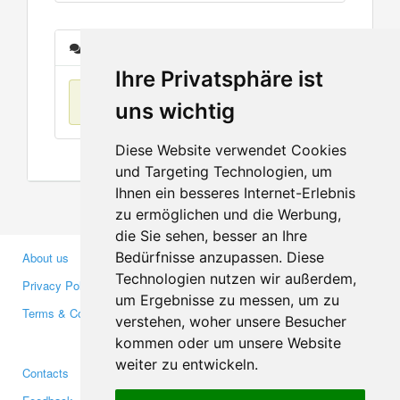
Messages
Ihre Privatsphäre ist
No items found
uns wichtig
Diese Website verwendet Cookies
und Targeting Technologien, um
Ihnen ein besseres Internet-Erlebnis
zu ermöglichen und die Werbung,
die Sie sehen, besser an Ihre
Bedürfnisse anzupassen. Diese
About us
Business Partners
Technologien nutzen wir außerdem,
Privacy Policy
Investors
um Ergebnisse zu messen, um zu
Terms & Conditions
Press
verstehen, woher unsere Besucher
Media
kommen oder um unsere Website
weiter zu entwickeln.
Contacts
Facebook