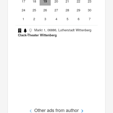
17
18
19
20
21
22
23
24
25
26
27
28
29
30
1
2
3
4
5
6
7
Markt 1, 06886, Lutherstadt Wittenberg
Clack-Theater Wittenberg
Other ads from author