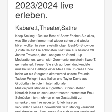
2023/2024 live
erleben.
Kabarett,Theater,Satire
Keep Smiling • Die irre Best-of-Show Erleben Sie alles,
was Sie schon immer mal wieder sehen und wieder
hören wollten in einer zweistündigen Best-Of-Show der
„Costa Divas“ Die schönsten Kostüme aus beinahe 20
Jahren Travestie, das Lustigste an Stand – up –
Moderationen, woran sich Zeremonienmeisterin Swee T.
gern erinnert. Freuen Sie sich auf beeindruckendste
musikalische Beiträge einer Male Diva. In diese Show
laden wir als Stargäste alternierend unsere Freunde
Taddeo Pellegrini aus Italien und Tayler Davis aus
Großbritannien die in internationalen
Musicalproduktionen auf größten Bühnen stehen.
Natürlich lässt es sich unser treuster Internetstar Frau
Schnückel nicht nehmen einen Gastauftritt zu
schenken, um ihre neuesten Erlebnisse zu
verkünden.Dieses Showerlebnis wird ständig verändert
und aktualisiert. Also lassen Sie sich immer wieder auf