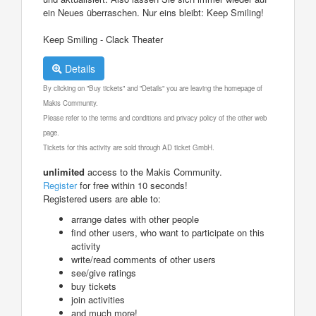
ein Neues überraschen. Nur eins bleibt: Keep Smiling!
Keep Smiling - Clack Theater
Details
By clicking on "Buy tickets" and "Details" you are leaving the homepage of
Makis Community.
Please refer to the terms and conditions and privacy policy of the other web
page.
Tickets for this activity are sold through AD ticket GmbH.
unlimited
access to the Makis Community.
Register
for free within 10 seconds!
Registered users are able to:
arrange dates with other people
find other users, who want to participate on this
activity
write/read comments of other users
see/give ratings
buy tickets
join activities
and much more!