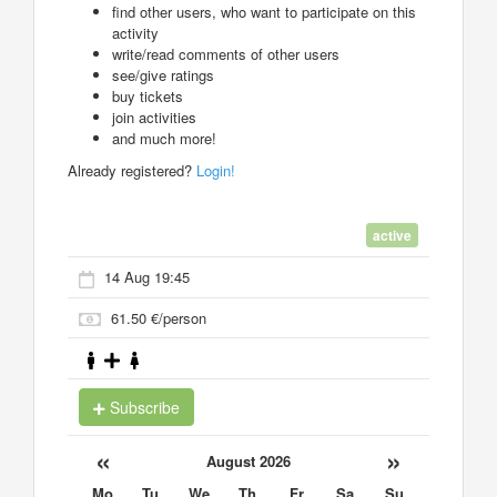
find other users, who want to participate on this
activity
write/read comments of other users
see/give ratings
buy tickets
join activities
and much more!
Already registered?
Login!
active
14 Aug 19:45
61.50 €/person
Subscribe
«
»
August 2026
Mo
Tu
We
Th
Fr
Sa
Su