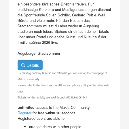
ein besonders idyllisches Erlebnis freuen. Für
erstklassige Konzerte und Musikgenuss sorgen diesmal
die Sportfreunde Stiller, Schiller, Gerhard Polt & Well
Bürder und viele mehr. Für den Besuch des
Stadtsommers musst du aber weder in Augsburg
studieren noch leben. Sichere dir einfach deine Tickets
über unser Portal und erlebe Kunst und Kultur auf der
Freilichtbühne 2026 live.
Augsburger Stadtsommer
Details
By clicking on "Buy tickets" and "Details" you are leaving the homepage of
Makis Community.
Please refer to the terms and conditions and privacy policy of the other web
page.
Tickets for this activity are sold through AD ticket GmbH.
unlimited
access to the Makis Community.
Register
for free within 10 seconds!
Registered users are able to:
arrange dates with other people