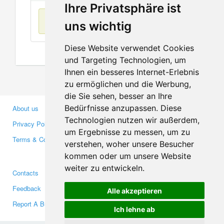
Ihre Privatsphäre ist
No items found
uns wichtig
Diese Website verwendet Cookies
und Targeting Technologien, um
Ihnen ein besseres Internet-Erlebnis
zu ermöglichen und die Werbung,
die Sie sehen, besser an Ihre
Bedürfnisse anzupassen. Diese
About us
Business Partners
Technologien nutzen wir außerdem,
Privacy Policy
Investors
um Ergebnisse zu messen, um zu
Terms & Conditions
Press
verstehen, woher unsere Besucher
Media
kommen oder um unsere Website
weiter zu entwickeln.
Contacts
Facebook
Feedback
Twitter
Alle akzeptieren
Report A Bug
YouTube
Ich lehne ab
Google+