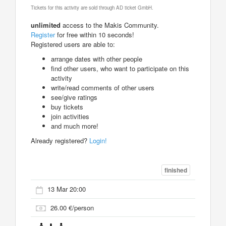
Tickets for this activity are sold through AD ticket GmbH.
unlimited
access to the Makis Community.
Register
for free within 10 seconds!
Registered users are able to:
arrange dates with other people
find other users, who want to participate on this
activity
write/read comments of other users
see/give ratings
buy tickets
join activities
and much more!
Already registered?
Login!
finished
13 Mar 20:00
26.00 €/person