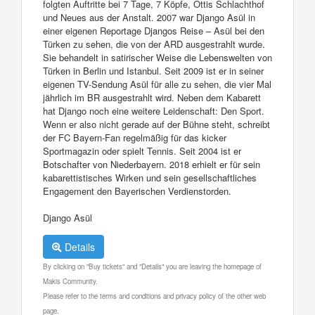
folgten Auftritte bei 7 Tage, 7 Köpfe, Ottis Schlachthof
und Neues aus der Anstalt. 2007 war Django Asül in
einer eigenen Reportage Djangos Reise – Asül bei den
Türken zu sehen, die von der ARD ausgestrahlt wurde.
Sie behandelt in satirischer Weise die Lebenswelten von
Türken in Berlin und Istanbul. Seit 2009 ist er in seiner
eigenen TV-Sendung Asül für alle zu sehen, die vier Mal
jährlich im BR ausgestrahlt wird. Neben dem Kabarett
hat Django noch eine weitere Leidenschaft: Den Sport.
Wenn er also nicht gerade auf der Bühne steht, schreibt
der FC Bayern-Fan regelmäßig für das kicker
Sportmagazin oder spielt Tennis. Seit 2004 ist er
Botschafter von Niederbayern. 2018 erhielt er für sein
kabarettistisches Wirken und sein gesellschaftliches
Engagement den Bayerischen Verdienstorden.
Django Asül
Details
By clicking on "Buy tickets" and "Details" you are leaving the homepage of
Makis Community.
Please refer to the terms and conditions and privacy policy of the other web
page.