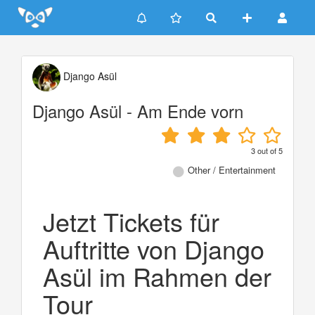
Update cookies preferences
Django Asül
Django Asül - Am Ende vorn
3
out of
5
Other / Entertainment
Jetzt Tickets für
Auftritte von Django
Asül im Rahmen der
Tour