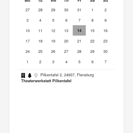
Mo
Tu
We
Th
Fr
Sa
Su
27
28
29
30
31
1
2
3
4
5
6
7
8
9
10
11
12
13
14
15
16
17
18
19
20
21
22
23
24
25
26
27
28
29
30
1
2
3
4
5
6
7
Pilkentafel 2, 24937, Flensburg
Theaterwerkstatt Pilkentafel