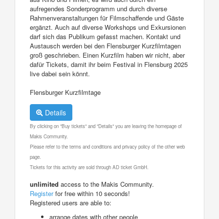
aufregendes Sonderprogramm und durch diverse
Rahmenveranstaltungen für Filmschaffende und Gäste
ergänzt. Auch auf diverse Workshops und Exkursionen
darf sich das Publikum gefasst machen. Kontakt und
Austausch werden bei den Flensburger Kurzfilmtagen
groß geschrieben. Einen Kurzfilm haben wir nicht, aber
dafür Tickets, damit ihr beim Festival in Flensburg 2025
live dabei sein könnt.
Flensburger Kurzfilmtage
Details
By clicking on "Buy tickets" and "Details" you are leaving the homepage of
Makis Community.
Please refer to the terms and conditions and privacy policy of the other web
page.
Tickets for this activity are sold through AD ticket GmbH.
unlimited
access to the Makis Community.
Register
for free within 10 seconds!
Registered users are able to:
arrange dates with other people