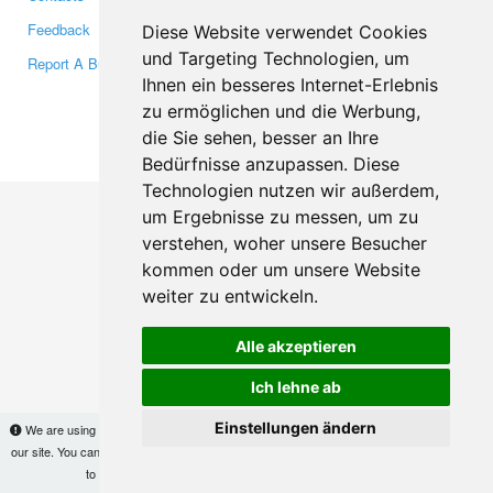
Feedback
Twitter
Diese Website verwendet Cookies
und Targeting Technologien, um
Report A Bug
YouTube
Ihnen ein besseres Internet-Erlebnis
Google+
zu ermöglichen und die Werbung,
die Sie sehen, besser an Ihre
Makis
© Copyright 2026
Bedürfnisse anzupassen. Diese
Technologien nutzen wir außerdem,
um Ergebnisse zu messen, um zu
verstehen, woher unsere Besucher
kommen oder um unsere Website
weiter zu entwickeln.
Alle akzeptieren
Ich lehne ab
Einstellungen ändern
We are using cookies to provide statistics that help us give you the best experience of
our site. You can find out more
here
and block them if you prefer. However, by continuing
to use the site without changes, you are agreeing to it.
OK