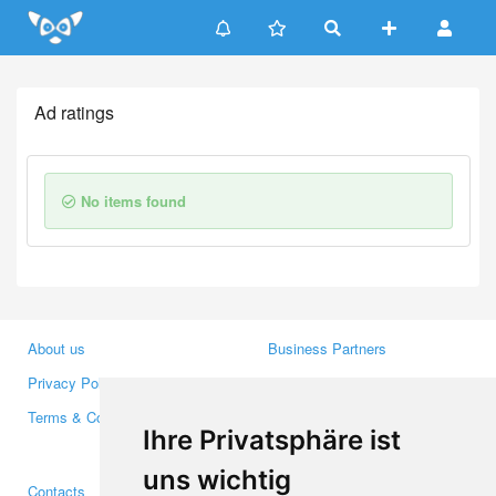
Update cookies preferences
Ad ratings
No items found
About us
Business Partners
Privacy Policy
Investors
Terms & Conditions
Press
Ihre Privatsphäre ist
Media
uns wichtig
Contacts
Facebook