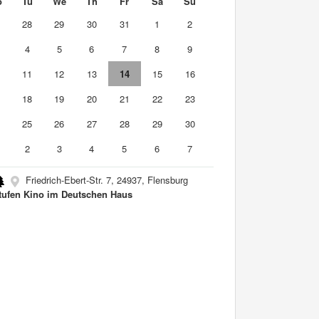
o
Tu
We
Th
Fr
Sa
Su
7
28
29
30
31
1
2
4
5
6
7
8
9
0
11
12
13
14
15
16
7
18
19
20
21
22
23
4
25
26
27
28
29
30
2
3
4
5
6
7
Friedrich-Ebert-Str. 7, 24937, Flensburg
tufen Kino im Deutschen Haus