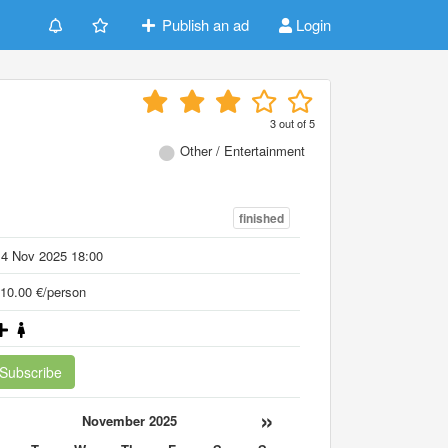
Publish an ad
Login
3
out of
5
Other / Entertainment
finished
14 Nov 2025 18:00
10.00 €/person
Subscribe
«
»
November 2025