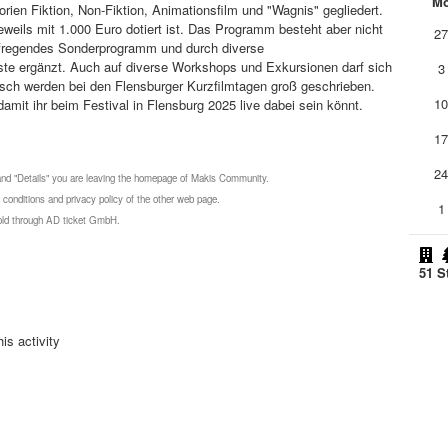
M
rien Fiktion, Non-Fiktion, Animationsfilm und "Wagnis" gegliedert.
jeweils mit 1.000 Euro dotiert ist. Das Programm besteht aber nicht
2
aufregendes Sonderprogramm und durch diverse
te ergänzt. Auch auf diverse Workshops und Exkursionen darf sich
3
ch werden bei den Flensburger Kurzfilmtagen groß geschrieben.
1
damit ihr beim Festival in Flensburg 2025 live dabei sein könnt.
1
2
 and "Details" you are leaving the homepage of Makis Community.
 conditions and privacy policy of the other web page.
1
 sold through AD ticket GmbH.
51 S
is activity