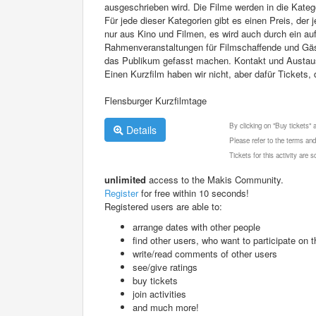
ausgeschrieben wird. Die Filme werden in die Katego
Für jede dieser Kategorien gibt es einen Preis, der 
nur aus Kino und Filmen, es wird auch durch ein 
Rahmenveranstaltungen für Filmschaffende und Gäs
das Publikum gefasst machen. Kontakt und Austaus
Einen Kurzfilm haben wir nicht, aber dafür Tickets, 
Flensburger Kurzfilmtage
By clicking on "Buy tickets"
Details
Please refer to the terms and
Tickets for this activity are
unlimited
access to the Makis Community.
Register
for free within 10 seconds!
Registered users are able to:
arrange dates with other people
find other users, who want to participate on th
write/read comments of other users
see/give ratings
buy tickets
join activities
and much more!