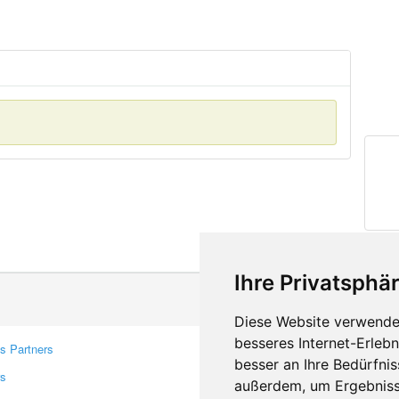
Ihre Privatsphär
Diese Website verwendet
besseres Internet-Erleb
s Partners
Contacts
besser an Ihre Bedürfni
rs
Feedback
außerdem, um Ergebniss