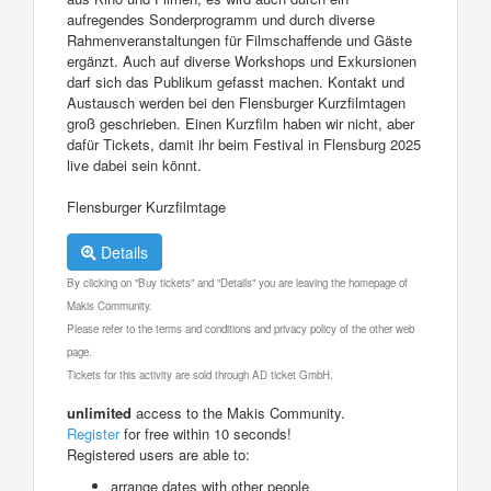
aufregendes Sonderprogramm und durch diverse
Rahmenveranstaltungen für Filmschaffende und Gäste
ergänzt. Auch auf diverse Workshops und Exkursionen
darf sich das Publikum gefasst machen. Kontakt und
Austausch werden bei den Flensburger Kurzfilmtagen
groß geschrieben. Einen Kurzfilm haben wir nicht, aber
dafür Tickets, damit ihr beim Festival in Flensburg 2025
live dabei sein könnt.
Flensburger Kurzfilmtage
Details
By clicking on "Buy tickets" and "Details" you are leaving the homepage of
Makis Community.
Please refer to the terms and conditions and privacy policy of the other web
page.
Tickets for this activity are sold through AD ticket GmbH.
unlimited
access to the Makis Community.
Register
for free within 10 seconds!
Registered users are able to:
arrange dates with other people