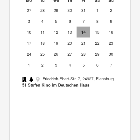
Mo
Tu
We
Th
Fr
Sa
Su
27
28
29
30
31
1
2
3
4
5
6
7
8
9
10
11
12
13
14
15
16
17
18
19
20
21
22
23
24
25
26
27
28
29
30
1
2
3
4
5
6
7
Friedrich-Ebert-Str. 7, 24937, Flensburg
51 Stufen Kino im Deutschen Haus