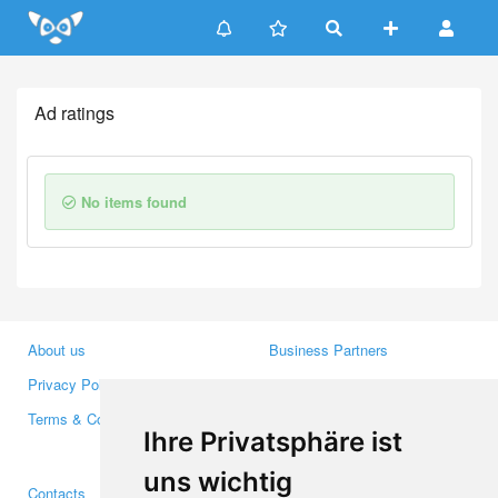
Update cookies preferences
Ad ratings
No items found
About us
Business Partners
Privacy Policy
Investors
Terms & Conditions
Press
Ihre Privatsphäre ist
Media
uns wichtig
Contacts
Facebook