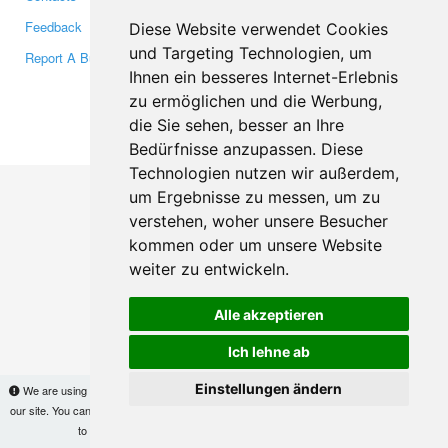
Feedback
Twitter
Diese Website verwendet Cookies
und Targeting Technologien, um
Report A Bug
YouTube
Ihnen ein besseres Internet-Erlebnis
Google+
zu ermöglichen und die Werbung,
die Sie sehen, besser an Ihre
Makis
© Copyright 2026
Bedürfnisse anzupassen. Diese
Technologien nutzen wir außerdem,
um Ergebnisse zu messen, um zu
verstehen, woher unsere Besucher
kommen oder um unsere Website
weiter zu entwickeln.
Alle akzeptieren
Ich lehne ab
Einstellungen ändern
We are using cookies to provide statistics that help us give you the best experience of
our site. You can find out more
here
and block them if you prefer. However, by continuing
to use the site without changes, you are agreeing to it.
OK