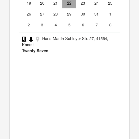
19
20
21
22
23
24
25
26
27
28
29
30
31
1
2
3
4
5
6
7
8
Hans-Martin-Schleyer-Str. 27, 41564,
Kaarst
Twenty Seven