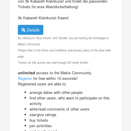
von 3k Kabarett Kleinkunst und findet die passenden
Tickets für eure Abendunterhaltung!
3k Kabarett Kleinkunst Kaarst
Details
By clicking on "Buy tickets" and "Details" you are leaving the homepage of
Makis Community.
Please refer to the terms and conditions and privacy policy of the other web
page.
Tickets for this activity are sold through AD ticket GmbH.
unlimited
access to the Makis Community.
Register
for free within 10 seconds!
Registered users are able to:
arrange dates with other people
find other users, who want to participate on this
activity
write/read comments of other users
see/give ratings
buy tickets
join activities