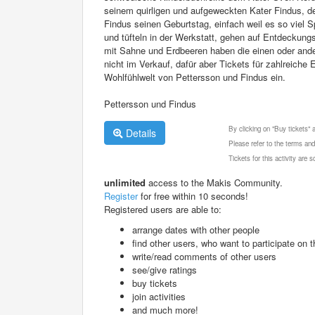
seinem quirligen und aufgeweckten Kater Findus, der
Findus seinen Geburtstag, einfach weil es so viel
und tüfteln in der Werkstatt, gehen auf Entdeckung
mit Sahne und Erdbeeren haben die einen oder ander
nicht im Verkauf, dafür aber Tickets für zahlreiche 
Wohlfühlwelt von Pettersson und Findus ein.
Pettersson und Findus
By clicking on "Buy tickets"
Details
Please refer to the terms and
Tickets for this activity are
unlimited
access to the Makis Community.
Register
for free within 10 seconds!
Registered users are able to:
arrange dates with other people
find other users, who want to participate on th
write/read comments of other users
see/give ratings
buy tickets
join activities
and much more!