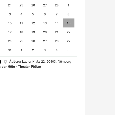
3
24
25
26
27
28
1
3
4
5
6
7
8
10
11
12
13
14
15
6
17
18
19
20
21
22
3
24
25
26
27
28
29
0
31
1
2
3
4
5
Äußerer Laufer Platz 22, 90403, Nürnberg
lder Höfe - Theater Pfütze