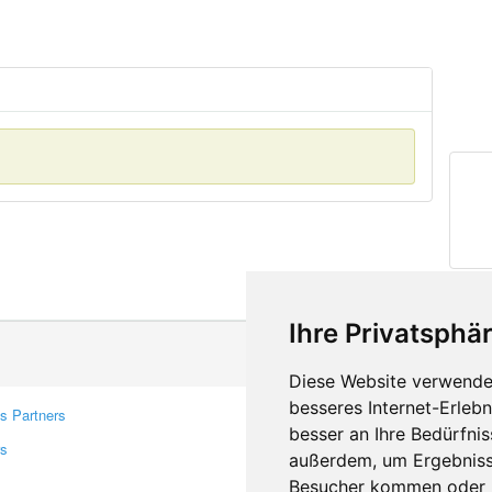
Ihre Privatsphär
Diese Website verwendet
besseres Internet-Erleb
s Partners
Contacts
besser an Ihre Bedürfni
rs
Feedback
außerdem, um Ergebniss
Report A Bug
Besucher kommen oder u