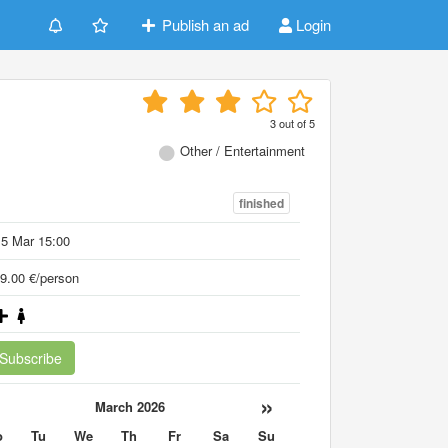
Publish an ad
Login
3
out of
5
Other / Entertainment
finished
5 Mar 15:00
9.00 €/person
Subscribe
«
»
March 2026
o
Tu
We
Th
Fr
Sa
Su