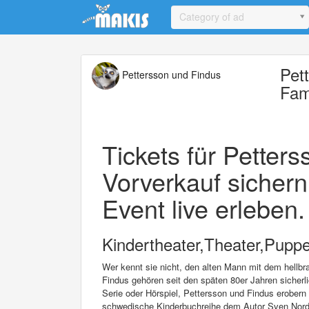
Update cookies preferences
Category of ad
Pet
Pettersson und Findus
Fam
Tickets für Petters
Vorverkauf sichern
Event live erleben.
Kindertheater,Theater,Puppe
Wer kennt sie nicht, den alten Mann mit dem hellbr
Findus gehören seit den späten 80er Jahren sicherl
Serie oder Hörspiel, Pettersson und Findus erobern
schwedische Kinderbuchreihe dem Autor Sven Nordqv