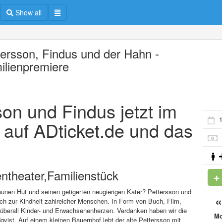
Show all
tersson, Findus und der Hahn -
ilienpremiere
son und Findus jetzt im
1
 auf ADticket.de und das
ntheater,Familienstück
aunen Hut und seinen getigerten neugierigen Kater? Pettersson und
ich zur Kindheit zahlreicher Menschen. In Form von Buch, Film,
 überall Kinder- und Erwachsenenherzen. Verdanken haben wir die
M
ist. Auf einem kleinen Bauernhof lebt der alte Pettersson mit