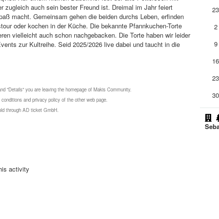
 zugleich auch sein bester Freund ist. Dreimal im Jahr feiert
2
 Spaß macht. Gemeinsam gehen die beiden durchs Leben, erfinden
stour oder kochen in der Küche. Die bekannte Pfannkuchen-Torte
2
en vielleicht auch schon nachgebacken. Die Torte haben wir leider
9
Events zur Kultreihe. Seid 2025/2026 live dabei und taucht in die
1
2
 and "Details" you are leaving the homepage of Makis Community.
3
 conditions and privacy policy of the other web page.
 sold through AD ticket GmbH.
Seba
is activity