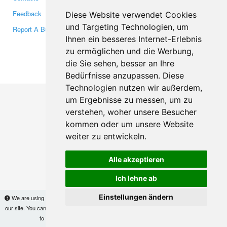
Feedback
Twitter
Diese Website verwendet Cookies
und Targeting Technologien, um
Report A Bug
YouTube
Ihnen ein besseres Internet-Erlebnis
Google+
zu ermöglichen und die Werbung,
die Sie sehen, besser an Ihre
Makis
© Copyright 2026
Bedürfnisse anzupassen. Diese
Technologien nutzen wir außerdem,
um Ergebnisse zu messen, um zu
verstehen, woher unsere Besucher
kommen oder um unsere Website
weiter zu entwickeln.
Alle akzeptieren
Ich lehne ab
Einstellungen ändern
We are using cookies to provide statistics that help us give you the best experience of
our site. You can find out more
here
and block them if you prefer. However, by continuing
to use the site without changes, you are agreeing to it.
OK