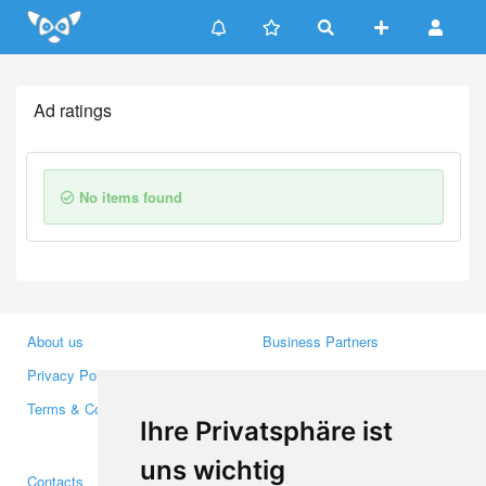
Update cookies preferences
Ad ratings
No items found
About us
Business Partners
Privacy Policy
Investors
Terms & Conditions
Press
Ihre Privatsphäre ist
Media
uns wichtig
Contacts
Facebook