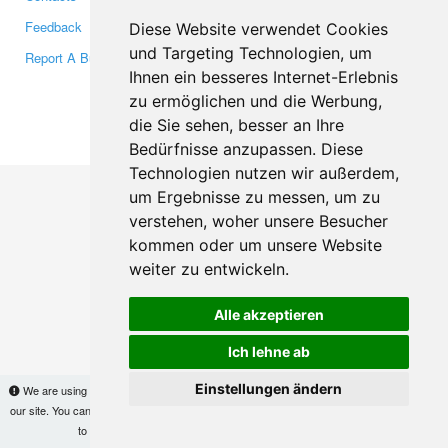
Feedback
Twitter
Diese Website verwendet Cookies
und Targeting Technologien, um
Report A Bug
YouTube
Ihnen ein besseres Internet-Erlebnis
Google+
zu ermöglichen und die Werbung,
die Sie sehen, besser an Ihre
Makis
© Copyright 2026
Bedürfnisse anzupassen. Diese
Technologien nutzen wir außerdem,
um Ergebnisse zu messen, um zu
verstehen, woher unsere Besucher
kommen oder um unsere Website
weiter zu entwickeln.
Alle akzeptieren
Ich lehne ab
Einstellungen ändern
We are using cookies to provide statistics that help us give you the best experience of
our site. You can find out more
here
and block them if you prefer. However, by continuing
to use the site without changes, you are agreeing to it.
OK