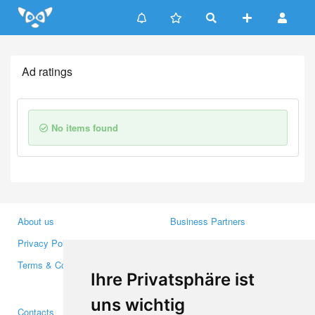
Update cookies preferences
Ad ratings
No items found
About us
Business Partners
Privacy Policy
Investors
Terms & Conditions
Press
Ihre Privatsphäre ist
Media
uns wichtig
Contacts
Facebook