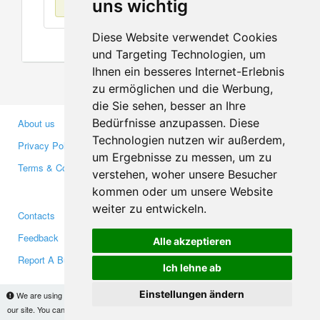
uns wichtig
Diese Website verwendet Cookies
und Targeting Technologien, um
Ihnen ein besseres Internet-Erlebnis
zu ermöglichen und die Werbung,
die Sie sehen, besser an Ihre
Bedürfnisse anzupassen. Diese
About us
Business Partners
Technologien nutzen wir außerdem,
Privacy Policy
Investors
um Ergebnisse zu messen, um zu
Terms & Conditions
Press
verstehen, woher unsere Besucher
Media
kommen oder um unsere Website
weiter zu entwickeln.
Contacts
Facebook
Feedback
Twitter
Alle akzeptieren
Report A Bug
YouTube
Ich lehne ab
Google+
Einstellungen ändern
We are using cookies to provide statistics that help us give you the best experience of
our site. You can find out more
here
and block them if you prefer. However, by continuing