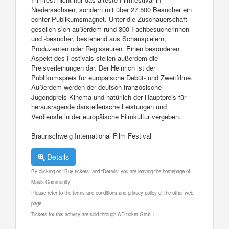
Niedersachsen, sondern mit über 27.500 Besucher ein
echter Publikumsmagnet. Unter die Zuschauerschaft
gesellen sich außerdem rund 300 Fachbesucherinnen
und -besucher, bestehend aus Schauspielern,
Produzenten oder Regisseuren. Einen besonderen
Aspekt des Festivals stellen außerdem die
Preisverleihungen dar. Der Heinrich ist der
Publikumspreis für europäische Debüt- und Zweitfilme.
Außerdem werden der deutsch-französische
Jugendpreis Kinema und natürlich der Hauptpreis für
herausragende darstellerische Leistungen und
Verdienste in der europäische Filmkultur vergeben.
Braunschweig International Film Festival
Details
By clicking on "Buy tickets" and "Details" you are leaving the homepage of
Makis Community.
Please refer to the terms and conditions and privacy policy of the other web
page.
Tickets for this activity are sold through AD ticket GmbH.