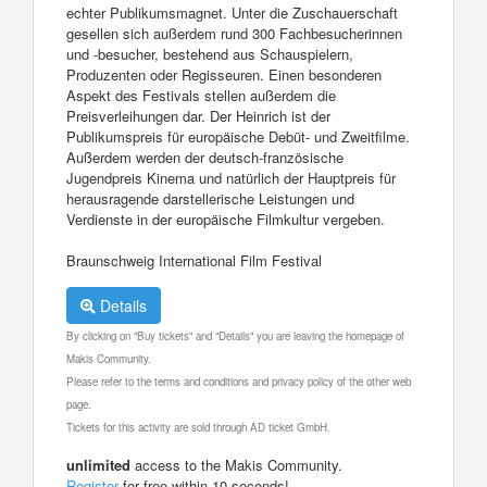
echter Publikumsmagnet. Unter die Zuschauerschaft
gesellen sich außerdem rund 300 Fachbesucherinnen
und -besucher, bestehend aus Schauspielern,
Produzenten oder Regisseuren. Einen besonderen
Aspekt des Festivals stellen außerdem die
Preisverleihungen dar. Der Heinrich ist der
Publikumspreis für europäische Debüt- und Zweitfilme.
Außerdem werden der deutsch-französische
Jugendpreis Kinema und natürlich der Hauptpreis für
herausragende darstellerische Leistungen und
Verdienste in der europäische Filmkultur vergeben.
Braunschweig International Film Festival
Details
By clicking on "Buy tickets" and "Details" you are leaving the homepage of
Makis Community.
Please refer to the terms and conditions and privacy policy of the other web
page.
Tickets for this activity are sold through AD ticket GmbH.
unlimited
access to the Makis Community.
Register
for free within 10 seconds!