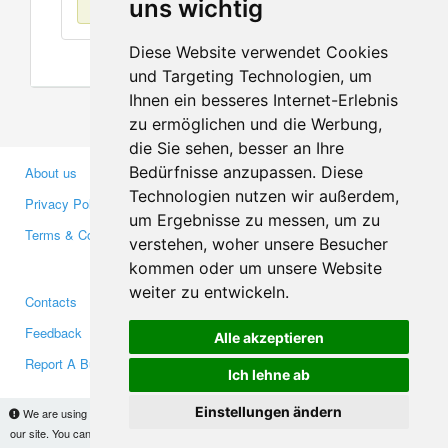
uns wichtig
Diese Website verwendet Cookies
und Targeting Technologien, um
Ihnen ein besseres Internet-Erlebnis
zu ermöglichen und die Werbung,
die Sie sehen, besser an Ihre
Bedürfnisse anzupassen. Diese
About us
Business Partners
Technologien nutzen wir außerdem,
Privacy Policy
Investors
um Ergebnisse zu messen, um zu
Terms & Conditions
Press
verstehen, woher unsere Besucher
Media
kommen oder um unsere Website
weiter zu entwickeln.
Contacts
Facebook
Feedback
Twitter
Alle akzeptieren
Report A Bug
YouTube
Ich lehne ab
Google+
Einstellungen ändern
We are using cookies to provide statistics that help us give you the best experience of
our site. You can find out more
here
and block them if you prefer. However, by continuing