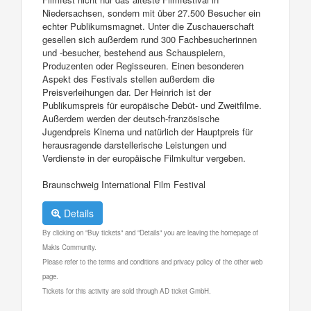
Niedersachsen, sondern mit über 27.500 Besucher ein
echter Publikumsmagnet. Unter die Zuschauerschaft
gesellen sich außerdem rund 300 Fachbesucherinnen
und -besucher, bestehend aus Schauspielern,
Produzenten oder Regisseuren. Einen besonderen
Aspekt des Festivals stellen außerdem die
Preisverleihungen dar. Der Heinrich ist der
Publikumspreis für europäische Debüt- und Zweitfilme.
Außerdem werden der deutsch-französische
Jugendpreis Kinema und natürlich der Hauptpreis für
herausragende darstellerische Leistungen und
Verdienste in der europäische Filmkultur vergeben.
Braunschweig International Film Festival
Details
By clicking on "Buy tickets" and "Details" you are leaving the homepage of
Makis Community.
Please refer to the terms and conditions and privacy policy of the other web
page.
Tickets for this activity are sold through AD ticket GmbH.