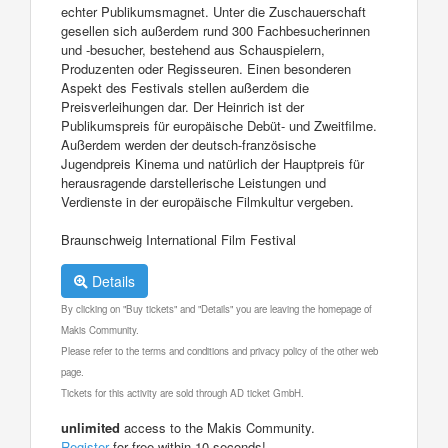
echter Publikumsmagnet. Unter die Zuschauerschaft
gesellen sich außerdem rund 300 Fachbesucherinnen
und -besucher, bestehend aus Schauspielern,
Produzenten oder Regisseuren. Einen besonderen
Aspekt des Festivals stellen außerdem die
Preisverleihungen dar. Der Heinrich ist der
Publikumspreis für europäische Debüt- und Zweitfilme.
Außerdem werden der deutsch-französische
Jugendpreis Kinema und natürlich der Hauptpreis für
herausragende darstellerische Leistungen und
Verdienste in der europäische Filmkultur vergeben.
Braunschweig International Film Festival
Details
By clicking on "Buy tickets" and "Details" you are leaving the homepage of
Makis Community.
Please refer to the terms and conditions and privacy policy of the other web
page.
Tickets for this activity are sold through AD ticket GmbH.
unlimited
access to the Makis Community.
Register
for free within 10 seconds!