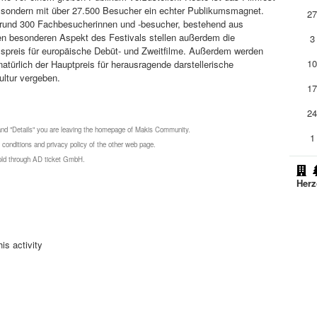
n, sondern mit über 27.500 Besucher ein echter Publikumsmagnet.
2
 rund 300 Fachbesucherinnen und -besucher, bestehend aus
en besonderen Aspekt des Festivals stellen außerdem die
3
umspreis für europäische Debüt- und Zweitfilme. Außerdem werden
1
türlich der Hauptpreis für herausragende darstellerische
ultur vergeben.
1
2
 and "Details" you are leaving the homepage of Makis Community.
1
 conditions and privacy policy of the other web page.
 sold through AD ticket GmbH.
Herz
is activity