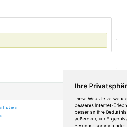
Ihre Privatsphär
Diese Website verwendet
besseres Internet-Erleb
s Partners
Contacts
besser an Ihre Bedürfni
rs
Feedback
außerdem, um Ergebniss
Report A Bug
Besucher kommen oder u