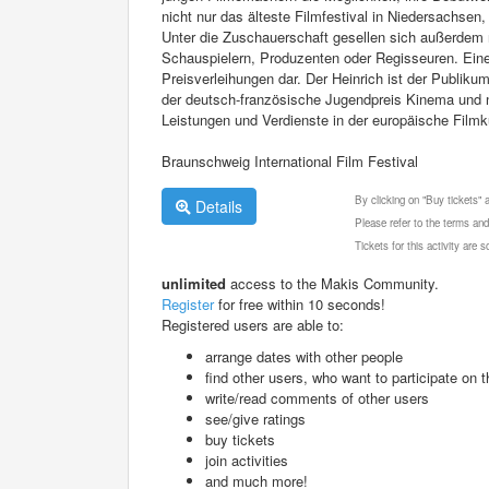
nicht nur das älteste Filmfestival in Niedersachse
Unter die Zuschauerschaft gesellen sich außerdem
Schauspielern, Produzenten oder Regisseuren. Ein
Preisverleihungen dar. Der Heinrich ist der Publik
der deutsch-französische Jugendpreis Kinema und na
Leistungen und Verdienste in der europäische Filmk
Braunschweig International Film Festival
By clicking on "Buy tickets"
Details
Please refer to the terms and
Tickets for this activity are
unlimited
access to the Makis Community.
Register
for free within 10 seconds!
Registered users are able to:
arrange dates with other people
find other users, who want to participate on th
write/read comments of other users
see/give ratings
buy tickets
join activities
and much more!