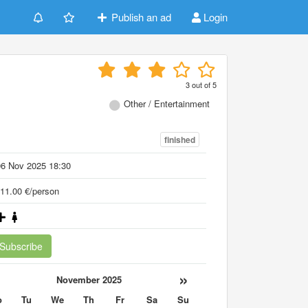
Publish an ad
Login
3
out of
5
Other / Entertainment
finished
06 Nov 2025 18:30
11.00 €/person
Subscribe
«
»
November 2025
o
Tu
We
Th
Fr
Sa
Su