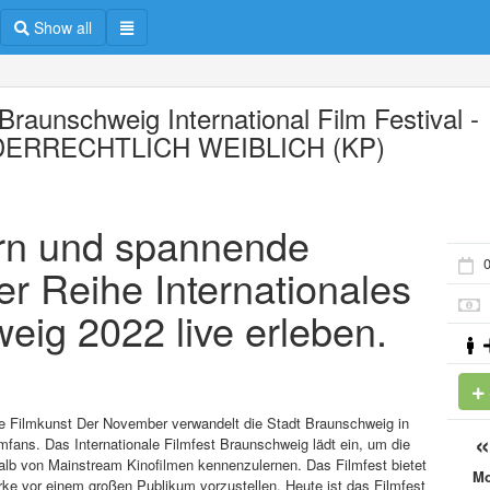
Show all
Braunschweig International Film Festival -
DERRECHTLICH WEIBLICH (KP)
ern und spannende
er Reihe Internationales
eig 2022 live erleben.
he Filmkunst Der November verwandelt die Stadt Braunschweig in
lmfans. Das Internationale Filmfest Braunschweig lädt ein, um die
lb von Mainstream Kinofilmen kennenzulernen. Das Filmfest bietet
M
ke vor einem großen Publikum vorzustellen. Heute ist das Filmfest