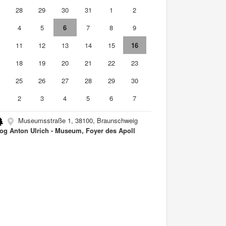
7
28
29
30
31
1
2
4
5
6
7
8
9
0
11
12
13
14
15
16
7
18
19
20
21
22
23
4
25
26
27
28
29
30
2
3
4
5
6
7
Museumsstraße 1, 38100, Braunschweig
og Anton Ulrich - Museum, Foyer des Apoll