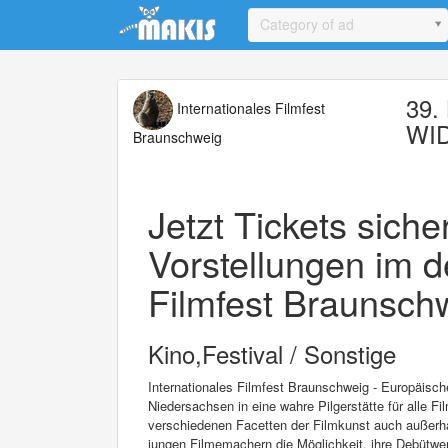
Update cookies preferences
Category of ad
39. 
Internationales Filmfest
WI
Braunschweig
Jetzt Tickets sich
Vorstellungen im d
Filmfest Braunschw
Kino,Festival / Sonstige
Internationales Filmfest Braunschweig - Europäisc
Niedersachsen in eine wahre Pilgerstätte für alle Fi
verschiedenen Facetten der Filmkunst auch außerha
jungen Filmemachern die Möglichkeit, ihre Debütwer