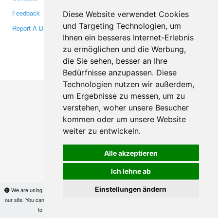
Feedback
Twitter
Diese Website verwendet Cookies
und Targeting Technologien, um
Report A Bug
YouTube
Ihnen ein besseres Internet-Erlebnis
Google+
zu ermöglichen und die Werbung,
die Sie sehen, besser an Ihre
Makis
© Copyright 2026
Bedürfnisse anzupassen. Diese
Technologien nutzen wir außerdem,
um Ergebnisse zu messen, um zu
verstehen, woher unsere Besucher
kommen oder um unsere Website
weiter zu entwickeln.
Alle akzeptieren
Ich lehne ab
Einstellungen ändern
We are using cookies to provide statistics that help us give you the best experience of
our site. You can find out more
here
and block them if you prefer. However, by continuing
to use the site without changes, you are agreeing to it.
OK