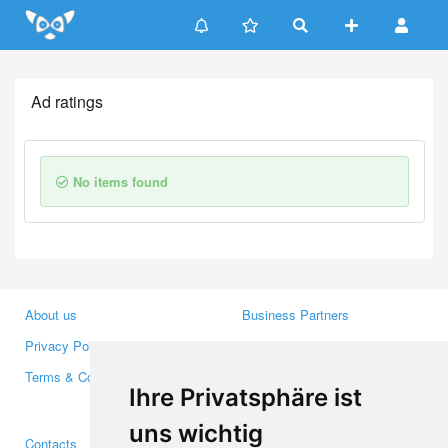
Update cookies preferences
Ad ratings
No items found
About us
Business Partners
Privacy Policy
Investors
Terms & Conditions
Press
Ihre Privatsphäre ist
Media
uns wichtig
Contacts
Facebook