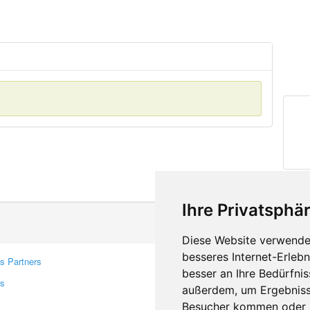
Ihre Privatsphär
Diese Website verwendet
besseres Internet-Erleb
s Partners
Contacts
besser an Ihre Bedürfni
rs
Feedback
außerdem, um Ergebniss
Report A Bug
Besucher kommen oder u