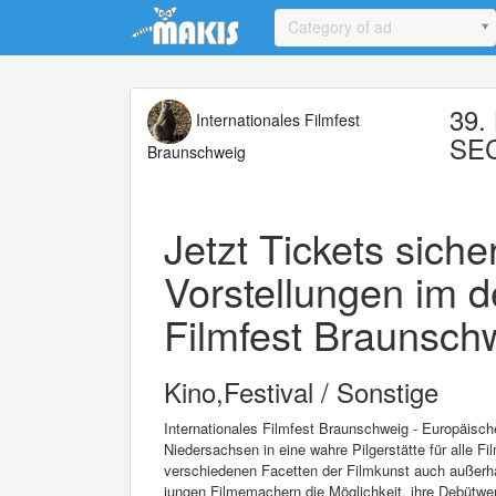
Update cookies preferences
Category of ad
39. 
Internationales Filmfest
SE
Braunschweig
Jetzt Tickets sich
Vorstellungen im d
Filmfest Braunschw
Kino,Festival / Sonstige
Internationales Filmfest Braunschweig - Europäisc
Niedersachsen in eine wahre Pilgerstätte für alle Fi
verschiedenen Facetten der Filmkunst auch außerha
jungen Filmemachern die Möglichkeit, ihre Debütwer