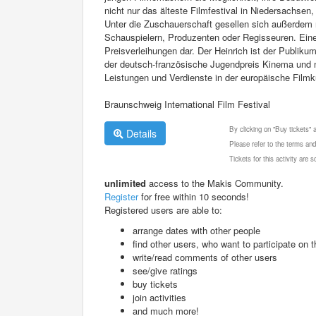
nicht nur das älteste Filmfestival in Niedersachse
Unter die Zuschauerschaft gesellen sich außerdem
Schauspielern, Produzenten oder Regisseuren. Ein
Preisverleihungen dar. Der Heinrich ist der Publik
der deutsch-französische Jugendpreis Kinema und na
Leistungen und Verdienste in der europäische Filmk
Braunschweig International Film Festival
By clicking on "Buy tickets"
Details
Please refer to the terms and
Tickets for this activity are
unlimited
access to the Makis Community.
Register
for free within 10 seconds!
Registered users are able to:
arrange dates with other people
find other users, who want to participate on th
write/read comments of other users
see/give ratings
buy tickets
join activities
and much more!