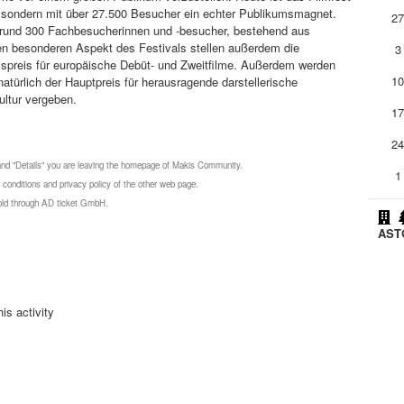
n, sondern mit über 27.500 Besucher ein echter Publikumsmagnet.
2
 rund 300 Fachbesucherinnen und -besucher, bestehend aus
en besonderen Aspekt des Festivals stellen außerdem die
3
umspreis für europäische Debüt- und Zweitfilme. Außerdem werden
1
türlich der Hauptpreis für herausragende darstellerische
ultur vergeben.
1
2
 and "Details" you are leaving the homepage of Makis Community.
1
 conditions and privacy policy of the other web page.
 sold through AD ticket GmbH.
ASTO
is activity