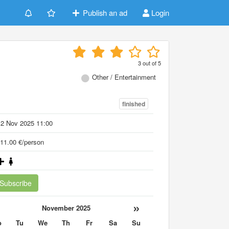
Publish an ad
Login
3
out of
5
Other / Entertainment
finished
12 Nov 2025 11:00
11.00 €/person
Subscribe
«
»
November 2025
o
Tu
We
Th
Fr
Sa
Su