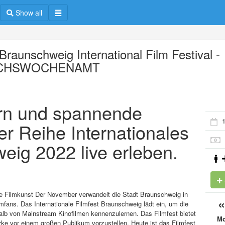
Show all
Braunschweig International Film Festival -
CHSWOCHENAMT
ern und spannende
er Reihe Internationales
eig 2022 live erleben.
he Filmkunst Der November verwandelt die Stadt Braunschweig in
lmfans. Das Internationale Filmfest Braunschweig lädt ein, um die
lb von Mainstream Kinofilmen kennenzulernen. Das Filmfest bietet
M
ke vor einem großen Publikum vorzustellen. Heute ist das Filmfest