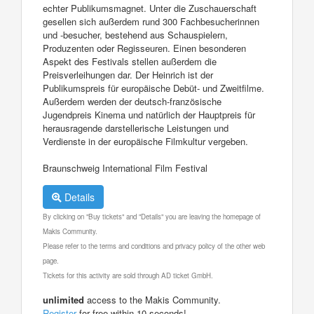
echter Publikumsmagnet. Unter die Zuschauerschaft
gesellen sich außerdem rund 300 Fachbesucherinnen
und -besucher, bestehend aus Schauspielern,
Produzenten oder Regisseuren. Einen besonderen
Aspekt des Festivals stellen außerdem die
Preisverleihungen dar. Der Heinrich ist der
Publikumspreis für europäische Debüt- und Zweitfilme.
Außerdem werden der deutsch-französische
Jugendpreis Kinema und natürlich der Hauptpreis für
herausragende darstellerische Leistungen und
Verdienste in der europäische Filmkultur vergeben.
Braunschweig International Film Festival
Details
By clicking on "Buy tickets" and "Details" you are leaving the homepage of
Makis Community.
Please refer to the terms and conditions and privacy policy of the other web
page.
Tickets for this activity are sold through AD ticket GmbH.
unlimited
access to the Makis Community.
Register
for free within 10 seconds!