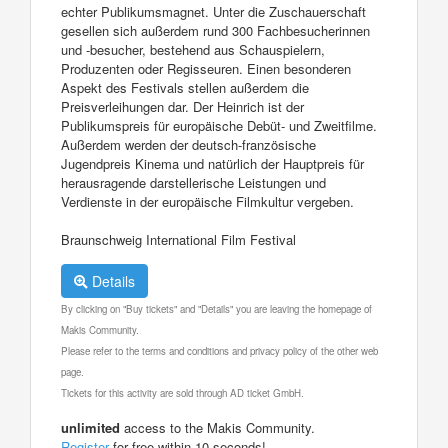
echter Publikumsmagnet. Unter die Zuschauerschaft
gesellen sich außerdem rund 300 Fachbesucherinnen
und -besucher, bestehend aus Schauspielern,
Produzenten oder Regisseuren. Einen besonderen
Aspekt des Festivals stellen außerdem die
Preisverleihungen dar. Der Heinrich ist der
Publikumspreis für europäische Debüt- und Zweitfilme.
Außerdem werden der deutsch-französische
Jugendpreis Kinema und natürlich der Hauptpreis für
herausragende darstellerische Leistungen und
Verdienste in der europäische Filmkultur vergeben.
Braunschweig International Film Festival
Details
By clicking on "Buy tickets" and "Details" you are leaving the homepage of
Makis Community.
Please refer to the terms and conditions and privacy policy of the other web
page.
Tickets for this activity are sold through AD ticket GmbH.
unlimited
access to the Makis Community.
Register
for free within 10 seconds!