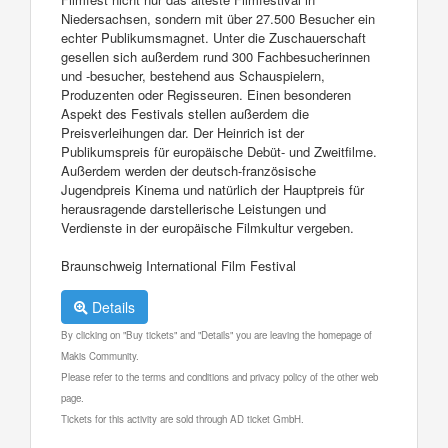
Niedersachsen, sondern mit über 27.500 Besucher ein
echter Publikumsmagnet. Unter die Zuschauerschaft
gesellen sich außerdem rund 300 Fachbesucherinnen
und -besucher, bestehend aus Schauspielern,
Produzenten oder Regisseuren. Einen besonderen
Aspekt des Festivals stellen außerdem die
Preisverleihungen dar. Der Heinrich ist der
Publikumspreis für europäische Debüt- und Zweitfilme.
Außerdem werden der deutsch-französische
Jugendpreis Kinema und natürlich der Hauptpreis für
herausragende darstellerische Leistungen und
Verdienste in der europäische Filmkultur vergeben.
Braunschweig International Film Festival
Details
By clicking on "Buy tickets" and "Details" you are leaving the homepage of
Makis Community.
Please refer to the terms and conditions and privacy policy of the other web
page.
Tickets for this activity are sold through AD ticket GmbH.