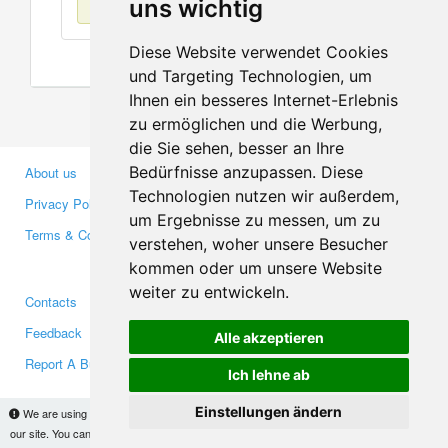
uns wichtig
Diese Website verwendet Cookies
und Targeting Technologien, um
Ihnen ein besseres Internet-Erlebnis
zu ermöglichen und die Werbung,
die Sie sehen, besser an Ihre
Bedürfnisse anzupassen. Diese
About us
Business Partners
Technologien nutzen wir außerdem,
Privacy Policy
Investors
um Ergebnisse zu messen, um zu
Terms & Conditions
Press
verstehen, woher unsere Besucher
Media
kommen oder um unsere Website
weiter zu entwickeln.
Contacts
Facebook
Feedback
Twitter
Alle akzeptieren
Report A Bug
YouTube
Ich lehne ab
Google+
Einstellungen ändern
We are using cookies to provide statistics that help us give you the best experience of
our site. You can find out more
here
and block them if you prefer. However, by continuing