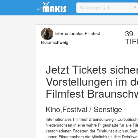
Update cookies preferences
Category of ad
39. 
Internationales Filmfest
TI
Braunschweig
Jetzt Tickets sich
Vorstellungen im d
Filmfest Braunschw
Kino,Festival / Sonstige
Internationales Filmfest Braunschweig - Europäisc
Niedersachsen in eine wahre Pilgerstätte für alle Fi
verschiedenen Facetten der Filmkunst auch außerha
jungen Filmemachern die Möglichkeit, ihre Debütwer