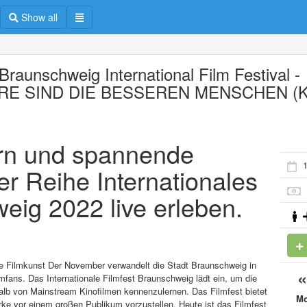
Show all
Braunschweig International Film Festival -
ERE SIND DIE BESSEREN MENSCHEN (K
ern und spannende
er Reihe Internationales
eig 2022 live erleben.
he Filmkunst Der November verwandelt die Stadt Braunschweig in
lmfans. Das Internationale Filmfest Braunschweig lädt ein, um die
lb von Mainstream Kinofilmen kennenzulernen. Das Filmfest bietet
M
ke vor einem großen Publikum vorzustellen. Heute ist das Filmfest