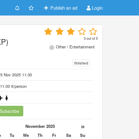
Publish an ad
Login
3
out of
5
P)
Other / Entertainment
finished
15 Nov 2025 11:30
11.00 €/person
Subscribe
«
»
November 2025
o
Tu
We
Th
Fr
Sa
Su