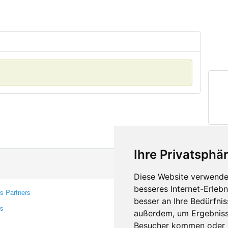
Ihre Privatsphär
Diese Website verwendet
besseres Internet-Erleb
s Partners
Contacts
besser an Ihre Bedürfni
rs
Feedback
außerdem, um Ergebniss
Report A Bug
Besucher kommen oder u