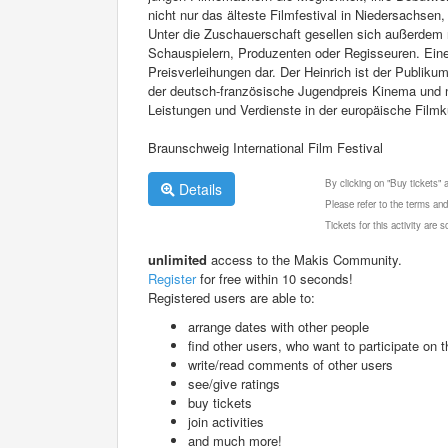
nicht nur das älteste Filmfestival in Niedersachse
Unter die Zuschauerschaft gesellen sich außerdem
Schauspielern, Produzenten oder Regisseuren. Ein
Preisverleihungen dar. Der Heinrich ist der Publik
der deutsch-französische Jugendpreis Kinema und na
Leistungen und Verdienste in der europäische Filmk
Braunschweig International Film Festival
By clicking on "Buy tickets"
Details
Please refer to the terms and
Tickets for this activity are
unlimited
access to the Makis Community.
Register
for free within 10 seconds!
Registered users are able to:
arrange dates with other people
find other users, who want to participate on th
write/read comments of other users
see/give ratings
buy tickets
join activities
and much more!