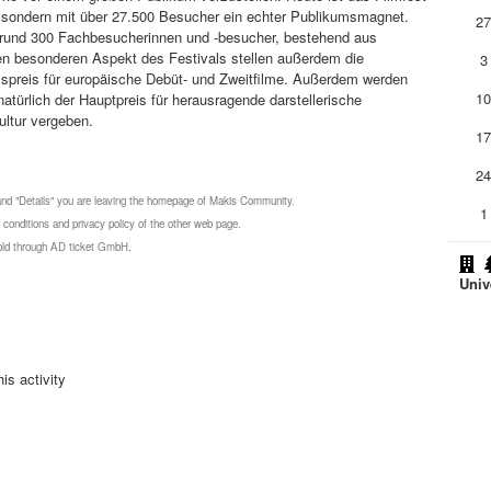
n, sondern mit über 27.500 Besucher ein echter Publikumsmagnet.
2
 rund 300 Fachbesucherinnen und -besucher, bestehend aus
en besonderen Aspekt des Festivals stellen außerdem die
3
umspreis für europäische Debüt- und Zweitfilme. Außerdem werden
1
türlich der Hauptpreis für herausragende darstellerische
ultur vergeben.
1
2
 and "Details" you are leaving the homepage of Makis Community.
1
 conditions and privacy policy of the other web page.
 sold through AD ticket GmbH.
Univ
is activity