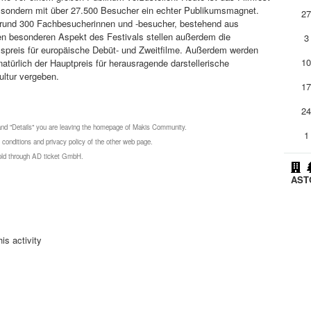
n, sondern mit über 27.500 Besucher ein echter Publikumsmagnet.
2
 rund 300 Fachbesucherinnen und -besucher, bestehend aus
en besonderen Aspekt des Festivals stellen außerdem die
3
umspreis für europäische Debüt- und Zweitfilme. Außerdem werden
1
türlich der Hauptpreis für herausragende darstellerische
ultur vergeben.
1
2
 and "Details" you are leaving the homepage of Makis Community.
1
 conditions and privacy policy of the other web page.
 sold through AD ticket GmbH.
ASTO
is activity