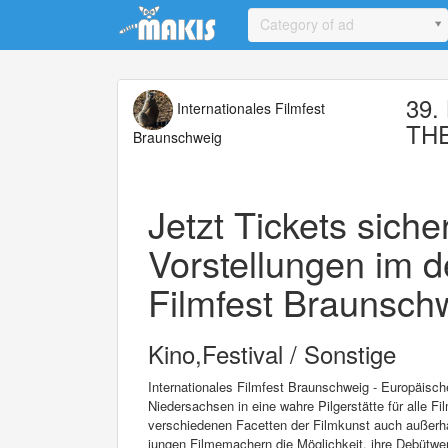
Update cookies preferences
Category of ad
39. 
Internationales Filmfest
TH
Braunschweig
Jetzt Tickets sich
Vorstellungen im d
Filmfest Braunschw
Kino,Festival / Sonstige
Internationales Filmfest Braunschweig - Europäisc
Niedersachsen in eine wahre Pilgerstätte für alle Fi
verschiedenen Facetten der Filmkunst auch außerha
jungen Filmemachern die Möglichkeit, ihre Debütwer