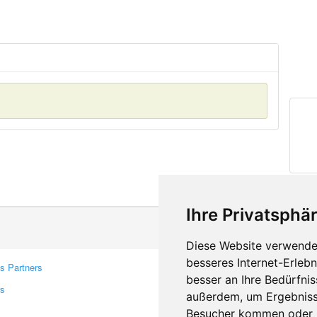
Ihre Privatsphär
Diese Website verwendet
besseres Internet-Erleb
s Partners
Contacts
besser an Ihre Bedürfni
rs
Feedback
außerdem, um Ergebniss
Report A Bug
Besucher kommen oder u