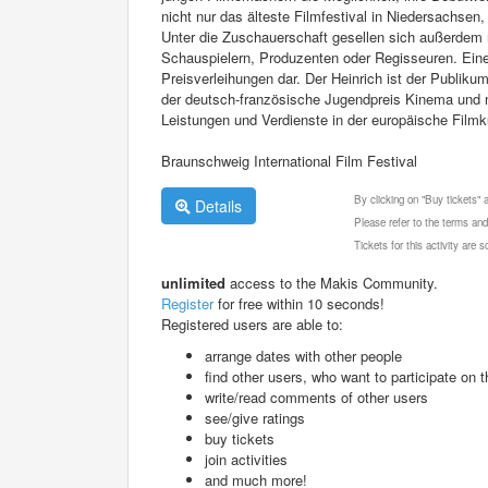
nicht nur das älteste Filmfestival in Niedersachse
Unter die Zuschauerschaft gesellen sich außerdem
Schauspielern, Produzenten oder Regisseuren. Ein
Preisverleihungen dar. Der Heinrich ist der Publik
der deutsch-französische Jugendpreis Kinema und na
Leistungen und Verdienste in der europäische Filmk
Braunschweig International Film Festival
By clicking on "Buy tickets"
Details
Please refer to the terms and
Tickets for this activity are
unlimited
access to the Makis Community.
Register
for free within 10 seconds!
Registered users are able to:
arrange dates with other people
find other users, who want to participate on th
write/read comments of other users
see/give ratings
buy tickets
join activities
and much more!