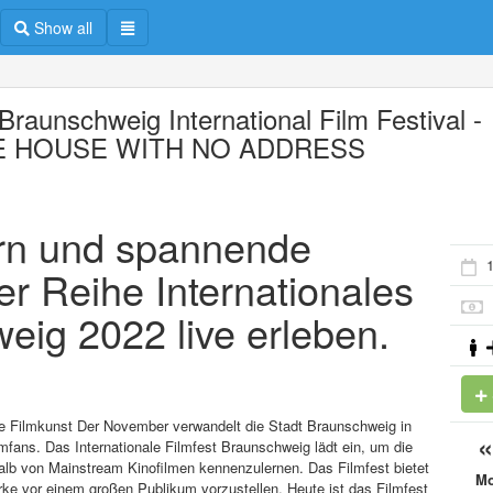
Show all
Braunschweig International Film Festival -
E HOUSE WITH NO ADDRESS
ern und spannende
er Reihe Internationales
eig 2022 live erleben.
he Filmkunst Der November verwandelt die Stadt Braunschweig in
lmfans. Das Internationale Filmfest Braunschweig lädt ein, um die
lb von Mainstream Kinofilmen kennenzulernen. Das Filmfest bietet
M
ke vor einem großen Publikum vorzustellen. Heute ist das Filmfest