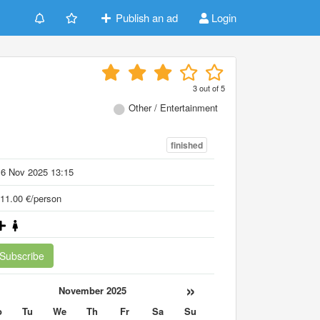
Publish an ad
Login
3
out of
5
Other / Entertainment
finished
16 Nov 2025 13:15
11.00 €/person
Subscribe
«
»
November 2025
o
Tu
We
Th
Fr
Sa
Su