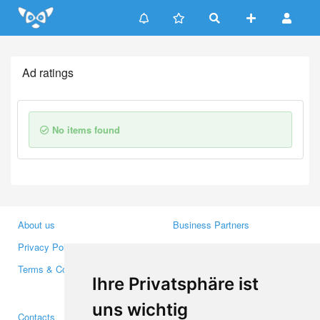
Update cookies preferences
Ad ratings
No items found
About us
Business Partners
Privacy Policy
Investors
Terms & Conditions
Press
Ihre Privatsphäre ist
Media
uns wichtig
Contacts
Facebook