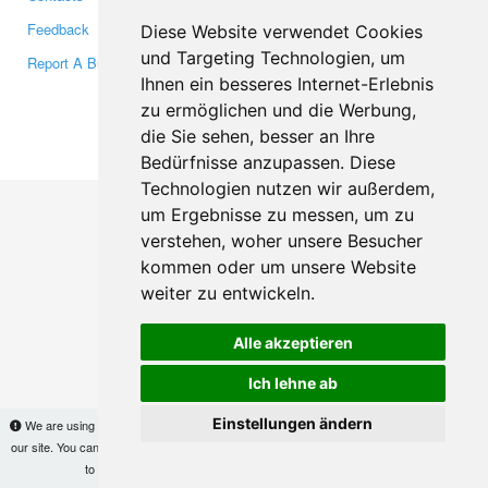
Feedback
Twitter
Diese Website verwendet Cookies
und Targeting Technologien, um
Report A Bug
YouTube
Ihnen ein besseres Internet-Erlebnis
Google+
zu ermöglichen und die Werbung,
die Sie sehen, besser an Ihre
Makis
© Copyright 2026
Bedürfnisse anzupassen. Diese
Technologien nutzen wir außerdem,
um Ergebnisse zu messen, um zu
verstehen, woher unsere Besucher
kommen oder um unsere Website
weiter zu entwickeln.
Alle akzeptieren
Ich lehne ab
Einstellungen ändern
We are using cookies to provide statistics that help us give you the best experience of
our site. You can find out more
here
and block them if you prefer. However, by continuing
to use the site without changes, you are agreeing to it.
OK