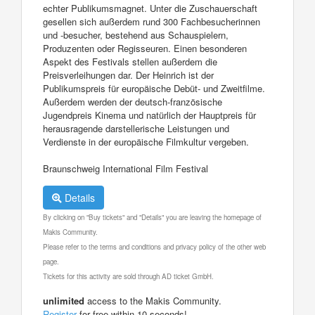
echter Publikumsmagnet. Unter die Zuschauerschaft
gesellen sich außerdem rund 300 Fachbesucherinnen
und -besucher, bestehend aus Schauspielern,
Produzenten oder Regisseuren. Einen besonderen
Aspekt des Festivals stellen außerdem die
Preisverleihungen dar. Der Heinrich ist der
Publikumspreis für europäische Debüt- und Zweitfilme.
Außerdem werden der deutsch-französische
Jugendpreis Kinema und natürlich der Hauptpreis für
herausragende darstellerische Leistungen und
Verdienste in der europäische Filmkultur vergeben.
Braunschweig International Film Festival
Details
By clicking on "Buy tickets" and "Details" you are leaving the homepage of
Makis Community.
Please refer to the terms and conditions and privacy policy of the other web
page.
Tickets for this activity are sold through AD ticket GmbH.
unlimited
access to the Makis Community.
Register
for free within 10 seconds!