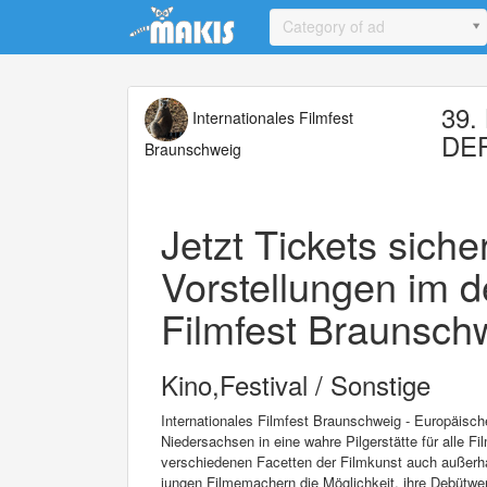
Update cookies preferences
Category of ad
39. 
Internationales Filmfest
DEF
Braunschweig
Jetzt Tickets sich
Vorstellungen im d
Filmfest Braunschw
Kino,Festival / Sonstige
Internationales Filmfest Braunschweig - Europäisc
Niedersachsen in eine wahre Pilgerstätte für alle Fi
verschiedenen Facetten der Filmkunst auch außerha
jungen Filmemachern die Möglichkeit, ihre Debütwer