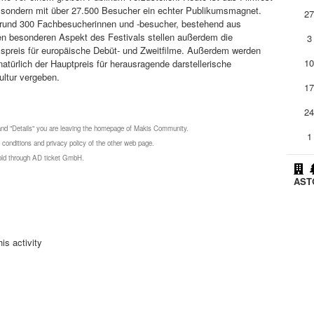
n, sondern mit über 27.500 Besucher ein echter Publikumsmagnet.
2
 rund 300 Fachbesucherinnen und -besucher, bestehend aus
en besonderen Aspekt des Festivals stellen außerdem die
3
umspreis für europäische Debüt- und Zweitfilme. Außerdem werden
1
türlich der Hauptpreis für herausragende darstellerische
ultur vergeben.
1
2
 and "Details" you are leaving the homepage of Makis Community.
1
 conditions and privacy policy of the other web page.
 sold through AD ticket GmbH.
ASTO
is activity