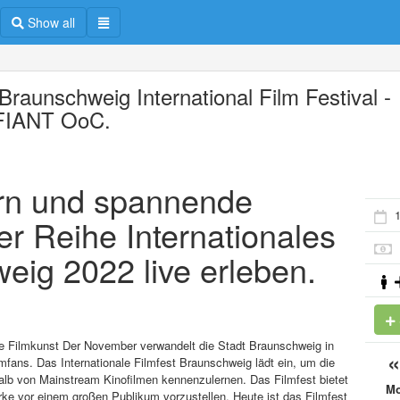
Show all
Braunschweig International Film Festival -
IANT OoC.
ern und spannende
er Reihe Internationales
eig 2022 live erleben.
he Filmkunst Der November verwandelt die Stadt Braunschweig in
lmfans. Das Internationale Filmfest Braunschweig lädt ein, um die
lb von Mainstream Kinofilmen kennenzulernen. Das Filmfest bietet
M
ke vor einem großen Publikum vorzustellen. Heute ist das Filmfest