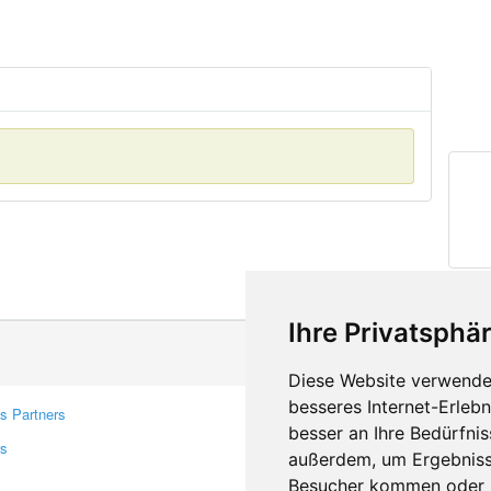
Ihre Privatsphär
Diese Website verwendet
besseres Internet-Erleb
s Partners
Contacts
besser an Ihre Bedürfni
rs
Feedback
außerdem, um Ergebniss
Report A Bug
Besucher kommen oder u