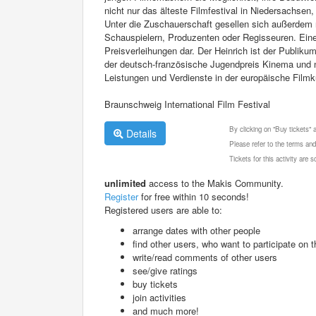
nicht nur das älteste Filmfestival in Niedersachse
Unter die Zuschauerschaft gesellen sich außerdem
Schauspielern, Produzenten oder Regisseuren. Ein
Preisverleihungen dar. Der Heinrich ist der Publik
der deutsch-französische Jugendpreis Kinema und na
Leistungen und Verdienste in der europäische Filmk
Braunschweig International Film Festival
By clicking on "Buy tickets"
Details
Please refer to the terms and
Tickets for this activity are
unlimited
access to the Makis Community.
Register
for free within 10 seconds!
Registered users are able to:
arrange dates with other people
find other users, who want to participate on th
write/read comments of other users
see/give ratings
buy tickets
join activities
and much more!