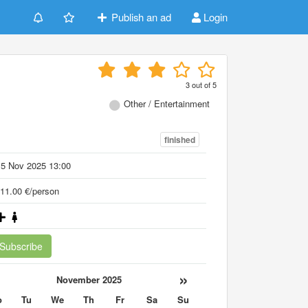
Publish an ad
Login
3
out of
5
Other / Entertainment
finished
15 Nov 2025 13:00
11.00 €/person
Subscribe
«
»
November 2025
o
Tu
We
Th
Fr
Sa
Su