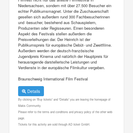
Niedersachsen, sondern mit über 27.500 Besucher ein
echter Publikumsmagnet. Unter die Zuschauerschaft
gesellen sich außerdem rund 300 Fachbesucherinnen
und -besucher, bestehend aus Schauspielern,
Produzenten oder Regisseuren. Einen besonderen
Aspekt des Festivals stellen außerdem die
Preisverleihungen dar. Der Heinrich ist der
Publikumspreis für europäische Debüt- und Zweitfilme.
Außerdem werden der deutsch-französische
Jugendpreis Kinema und natürlich der Hauptpreis für
herausragende darstellerische Leistungen und
Verdienste in der europäische Filmkultur vergeben.
Braunschweig International Film Festival
Details
By clicking on "Buy tickets" and "Details" you are leaving the homepage of
Makis Community.
Please refer to the terms and conditions and privacy policy of the other web
page.
Tickets for this activity are sold through AD ticket GmbH.