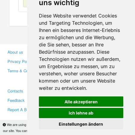
uns wichtig
Diese Website verwendet Cookies
und Targeting Technologien, um
Ihnen ein besseres Internet-Erlebnis
zu ermöglichen und die Werbung,
die Sie sehen, besser an Ihre
Bedürfnisse anzupassen. Diese
About us
Business Partners
Technologien nutzen wir außerdem,
Privacy Policy
Investors
um Ergebnisse zu messen, um zu
Terms & Conditions
Press
verstehen, woher unsere Besucher
Media
kommen oder um unsere Website
weiter zu entwickeln.
Contacts
Facebook
Feedback
Twitter
Alle akzeptieren
Report A Bug
YouTube
Ich lehne ab
Google+
Einstellungen ändern
We are using cookies to provide statistics that help us give you the best experience of
our site. You can find out more
here
and block them if you prefer. However, by continuing