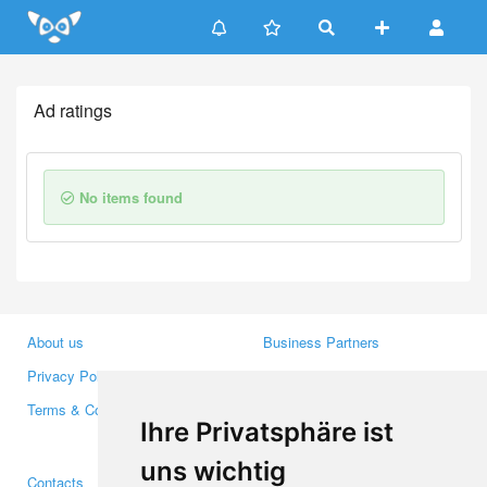
Update cookies preferences
Ad ratings
No items found
About us
Business Partners
Privacy Policy
Investors
Terms & Conditions
Press
Ihre Privatsphäre ist
Media
uns wichtig
Contacts
Facebook