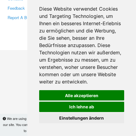
Feedback
Twitter
Diese Website verwendet Cookies
und Targeting Technologien, um
Report A Bug
YouTube
Ihnen ein besseres Internet-Erlebnis
Google+
zu ermöglichen und die Werbung,
die Sie sehen, besser an Ihre
Makis
© Copyright 2026
Bedürfnisse anzupassen. Diese
Technologien nutzen wir außerdem,
um Ergebnisse zu messen, um zu
verstehen, woher unsere Besucher
kommen oder um unsere Website
weiter zu entwickeln.
Alle akzeptieren
Ich lehne ab
Einstellungen ändern
We are using cookies to provide statistics that help us give you the best experience of
our site. You can find out more
here
and block them if you prefer. However, by continuing
to use the site without changes, you are agreeing to it.
OK