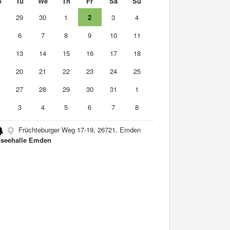
o
Tu
We
Th
Fr
Sa
Su
8
29
30
1
2
3
4
6
7
8
9
10
11
2
13
14
15
16
17
18
9
20
21
22
23
24
25
6
27
28
29
30
31
1
3
4
5
6
7
8
Früchteburger Weg 17-19, 26721, Emden
seehalle Emden