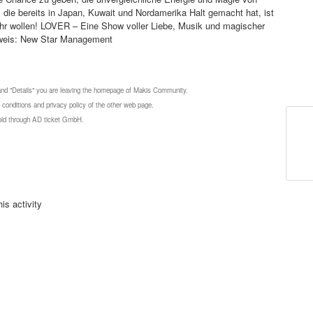
ur, die bereits in Japan, Kuwait und Nordamerika Halt gemacht hat, ist
 mehr wollen! LOVER – Eine Show voller Liebe, Musik und magischer
hweis: New Star Management
 and "Details" you are leaving the homepage of Makis Community.
 conditions and privacy policy of the other web page.
 sold through AD ticket GmbH.
is activity