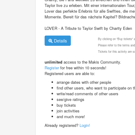
Taylor live zu erleben. Mit einer internationalen To
Lover das perfekte Erlebnis für alle Swifties, die
Momente. Bereit für das nächste Kapitel? Bildnac
LOVER - A Tribute to Taylor Swift by Charity Eden
By clicking on "Buy tickets"
Details
Please refer to the terms and
Tickets for this activity are
unlimited
access to the Makis Community.
Register
for free within 10 seconds!
Registered users are able to:
arrange dates with other people
find other users, who want to participate on th
write/read comments of other users
see/give ratings
buy tickets
join activities
and much more!
Already registered?
Login!