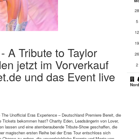
M
2
5
1
1
 A Tribute to Taylor
2
den jetzt im Vorverkauf
2
et.de und das Event live
Nord
- The Unofficial Eras Experience – Deutschland Premiere Bereit, die
ne Tickets bekommen hast? Charity Eden, Leadsängerin von Lover,
eren lassen und eine atemberaubende Tribute-Show geschaffen, die
er magischen ersten Reihe bei der Eras Tour entschloss sich
die Chance zu geben, die unvergleichliche Energie und Magie von