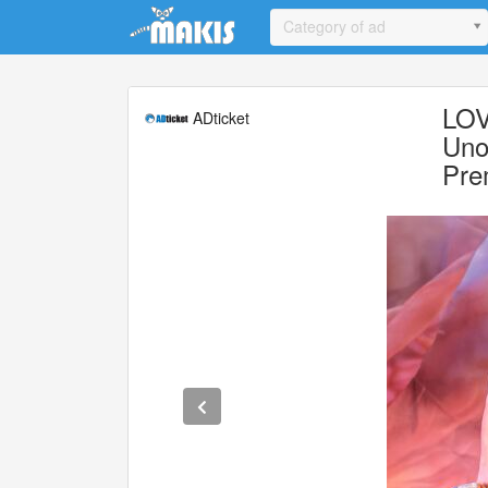
Update cookies preferences
Category of ad
LOV
ADticket
Uno
Pre