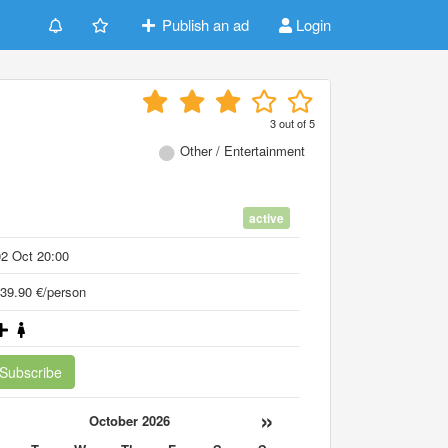
Publish an ad
Login
3
out of
5
Other / Entertainment
active
2 Oct 20:00
39.90 €/person
Subscribe
«
»
October 2026