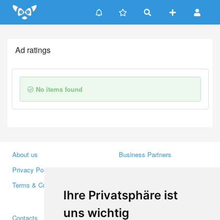
Update cookies preferences
Ad ratings
No items found
About us
Business Partners
Privacy Policy
Investors
Terms & Conditions
Press
Ihre Privatsphäre ist
Media
uns wichtig
Contacts
Facebook