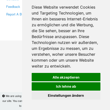
Feedback
Twitter
Diese Website verwendet Cookies
und Targeting Technologien, um
Report A Bug
YouTube
Ihnen ein besseres Internet-Erlebnis
Google+
zu ermöglichen und die Werbung,
die Sie sehen, besser an Ihre
Makis
© Copyright 2026
Bedürfnisse anzupassen. Diese
Technologien nutzen wir außerdem,
um Ergebnisse zu messen, um zu
verstehen, woher unsere Besucher
kommen oder um unsere Website
weiter zu entwickeln.
Alle akzeptieren
Ich lehne ab
Einstellungen ändern
We are using cookies to provide statistics that help us give you the best experience of
our site. You can find out more
here
and block them if you prefer. However, by continuing
to use the site without changes, you are agreeing to it.
OK