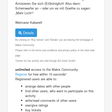
Amüsieren Sie sich (Erl)königlich! Also dann:
Scheinwerfer an – oder um es mit Goethe zu sagen:
„Mehr Licht“!
Weimarer Kabarett
Details
By clicking on "Buy tickets" and "Details" you are leaving the homepage of
Makis Community.
Please refer to the terms and conditions and privacy policy of the other web
page.
Tickets for this activity are sold through AD ticket GmbH.
unlimited
access to the Makis Community.
Register
for free within 10 seconds!
Registered users are able to:
arrange dates with other people
find other users, who want to participate on this
activity
write/read comments of other users
see/give ratings
buy tickets