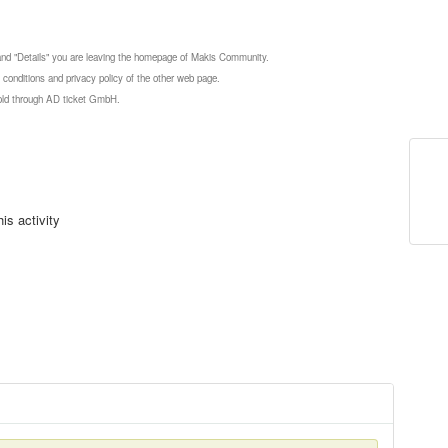
 and "Details" you are leaving the homepage of Makis Community.
 conditions and privacy policy of the other web page.
 sold through AD ticket GmbH.
is activity