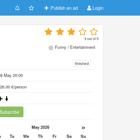
Publish an ad
Login
3
out of
5
Funny / Entertainment
finished
08 May 20:00
26.00 €/person
Subscribe
«
»
May 2026
o
Tu
We
Th
Fr
Sa
Su