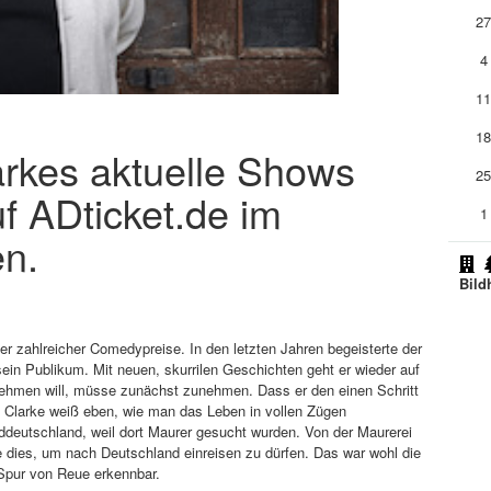
2
4
1
1
arkes aktuelle Shows
2
uf ADticket.de im
1
en.
Bild
r zahlreicher Comedypreise. In den letzten Jahren begeisterte der
in Publikum. Mit neuen, skurrilen Geschichten geht er wieder auf
nehmen will, müsse zunächst zunehmen. Dass er den einen Schritt
. Clarke weiß eben, wie man das Leben in vollen Zügen
ddeutschland, weil dort Maurer gesucht wurden. Von der Maurerei
 dies, um nach Deutschland einreisen zu dürfen. Das war wohl die
 Spur von Reue erkennbar.