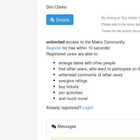
Don Clarke
By clicking on "Buy tickets"
Details
Please refer to the terms and
Tickets for this activity are
unlimited
access to the Makis Community.
Register
for free within 10 seconds!
Registered users are able to:
arrange dates with other people
find other users, who want to participate on th
write/read comments of other users
see/give ratings
buy tickets
join activities
and much more!
Already registered?
Login!
Messages