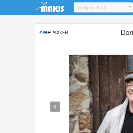
Update cookies preferences
Category of ad
Don
ADticket