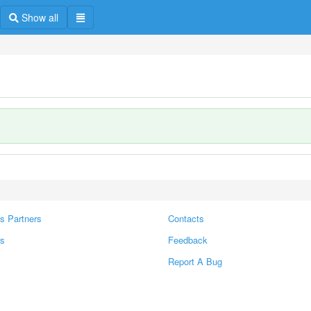
Show all
s Partners
Contacts
rs
Feedback
Report A Bug