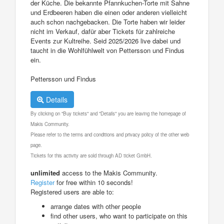
der Küche. Die bekannte Pfannkuchen-Torte mit Sahne
und Erdbeeren haben die einen oder anderen vielleicht
auch schon nachgebacken. Die Torte haben wir leider
nicht im Verkauf, dafür aber Tickets für zahlreiche
Events zur Kultreihe. Seid 2025/2026 live dabei und
taucht in die Wohlfühlwelt von Pettersson und Findus
ein.
Pettersson und Findus
Details
By clicking on "Buy tickets" and "Details" you are leaving the homepage of
Makis Community.
Please refer to the terms and conditions and privacy policy of the other web
page.
Tickets for this activity are sold through AD ticket GmbH.
unlimited
access to the Makis Community.
Register
for free within 10 seconds!
Registered users are able to:
arrange dates with other people
find other users, who want to participate on this