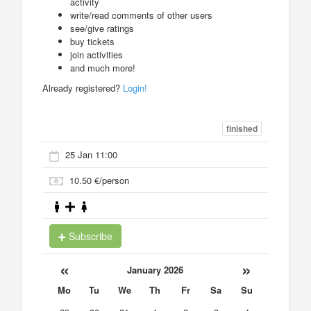
activity
write/read comments of other users
see/give ratings
buy tickets
join activities
and much more!
Already registered?
Login!
finished
25 Jan 11:00
10.50 €/person
Subscribe
«
»
January 2026
Mo
Tu
We
Th
Fr
Sa
Su