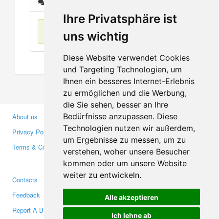
Messages
Ihre Privatsphäre ist
No items found
uns wichtig
Diese Website verwendet Cookies
und Targeting Technologien, um
Ihnen ein besseres Internet-Erlebnis
zu ermöglichen und die Werbung,
die Sie sehen, besser an Ihre
Bedürfnisse anzupassen. Diese
About us
Business Partners
Technologien nutzen wir außerdem,
Privacy Policy
Investors
um Ergebnisse zu messen, um zu
Terms & Conditions
Press
verstehen, woher unsere Besucher
Media
kommen oder um unsere Website
weiter zu entwickeln.
Contacts
Facebook
Feedback
Twitter
Alle akzeptieren
Report A Bug
YouTube
Ich lehne ab