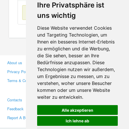
Ihre Privatsphäre ist
No items found
uns wichtig
Diese Website verwendet Cookies
und Targeting Technologien, um
Ihnen ein besseres Internet-Erlebnis
zu ermöglichen und die Werbung,
die Sie sehen, besser an Ihre
Bedürfnisse anzupassen. Diese
About us
Business Partners
Technologien nutzen wir außerdem,
Privacy Policy
Investors
um Ergebnisse zu messen, um zu
Terms & Conditions
Press
verstehen, woher unsere Besucher
Media
kommen oder um unsere Website
weiter zu entwickeln.
Contacts
Facebook
Feedback
Twitter
Alle akzeptieren
Report A Bug
YouTube
Ich lehne ab
Google+