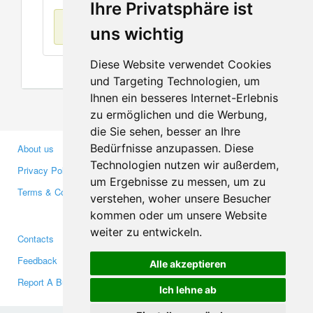
Ihre Privatsphäre ist
No items found
uns wichtig
Diese Website verwendet Cookies
und Targeting Technologien, um
Ihnen ein besseres Internet-Erlebnis
zu ermöglichen und die Werbung,
die Sie sehen, besser an Ihre
Bedürfnisse anzupassen. Diese
About us
Business Partners
Technologien nutzen wir außerdem,
Privacy Policy
Investors
um Ergebnisse zu messen, um zu
Terms & Conditions
Press
verstehen, woher unsere Besucher
Media
kommen oder um unsere Website
weiter zu entwickeln.
Contacts
Facebook
Feedback
Twitter
Alle akzeptieren
Report A Bug
YouTube
Ich lehne ab
Google+