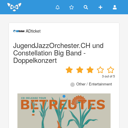
Update cookies preferences
ADticket
JugendJazzOrchester.CH und
Constellation Big Band -
Doppelkonzert
3
out of
5
Other / Entertainment