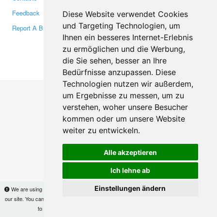
Feedback
Twitter
Diese Website verwendet Cookies
und Targeting Technologien, um
Report A Bug
YouTube
Ihnen ein besseres Internet-Erlebnis
Google+
zu ermöglichen und die Werbung,
die Sie sehen, besser an Ihre
Makis
© Copyright 2026
Bedürfnisse anzupassen. Diese
Technologien nutzen wir außerdem,
um Ergebnisse zu messen, um zu
verstehen, woher unsere Besucher
kommen oder um unsere Website
weiter zu entwickeln.
Alle akzeptieren
Ich lehne ab
Einstellungen ändern
We are using cookies to provide statistics that help us give you the best experience of
our site. You can find out more
here
and block them if you prefer. However, by continuing
to use the site without changes, you are agreeing to it.
OK