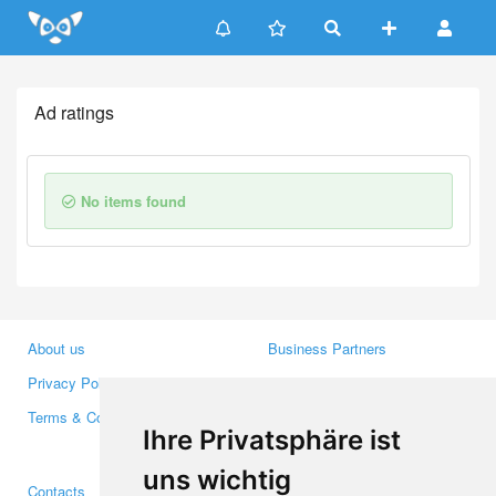
Update cookies preferences
Ad ratings
No items found
About us
Business Partners
Privacy Policy
Investors
Terms & Conditions
Press
Ihre Privatsphäre ist
Media
uns wichtig
Contacts
Facebook