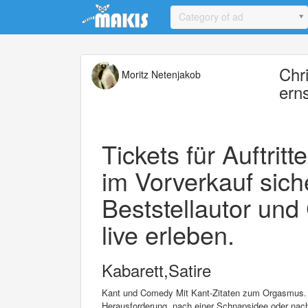
Update cookies preferences
Category of ad
Chr
Moritz Netenjakob
ern
Tickets für Auftrit
im Vorverkauf sic
Beststellautor un
live erleben.
Kabarett,Satire
Kant und Comedy Mit Kant-Zitaten zum Orgasmus. 
Herausforderung, nach einer Schnapsidee oder nac