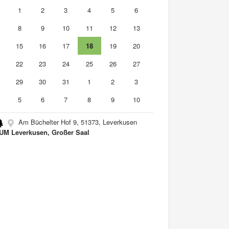
0
1
2
3
4
5
6
8
9
10
11
12
13
4
15
16
17
18
19
20
1
22
23
24
25
26
27
8
29
30
31
1
2
3
5
6
7
8
9
10
Am Büchelter Hof 9, 51373, Leverkusen
M Leverkusen, Großer Saal