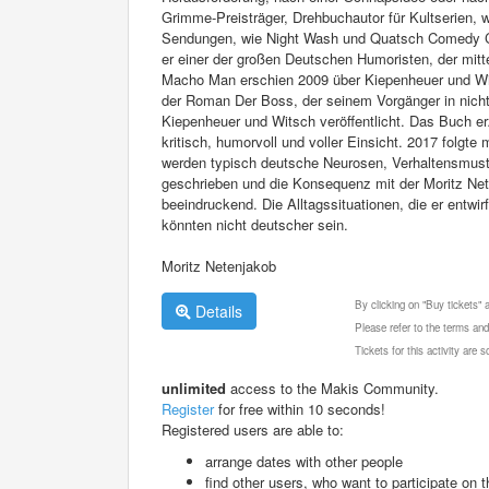
Grimme-Preisträger, Drehbuchautor für Kultserien,
Sendungen, wie Night Wash und Quatsch Comedy Clu
er einer der großen Deutschen Humoristen, der mit
Macho Man erschien 2009 über Kiepenheuer und Wit
der Roman Der Boss, der seinem Vorgänger in nich
Kiepenheuer und Witsch veröffentlicht. Das Buch er
kritisch, humorvoll und voller Einsicht. 2017 folgt
werden typisch deutsche Neurosen, Verhaltensmuster
geschrieben und die Konsequenz mit der Moritz Neten
beeindruckend. Die Alltagssituationen, die er entwi
könnten nicht deutscher sein.
Moritz Netenjakob
By clicking on "Buy tickets"
Details
Please refer to the terms and
Tickets for this activity are
unlimited
access to the Makis Community.
Register
for free within 10 seconds!
Registered users are able to:
arrange dates with other people
find other users, who want to participate on th