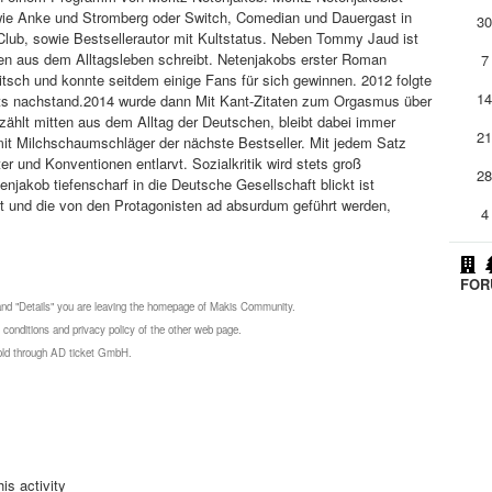
 wie Anke und Stromberg oder Switch, Comedian und Dauergast in
3
b, sowie Bestsellerautor mit Kultstatus. Neben Tommy Jaud ist
ten aus dem Alltagsleben schreibt. Netenjakobs erster Roman
7
sch und konnte seitdem einige Fans für sich gewinnen. 2012 folgte
1
ts nachstand.2014 wurde dann Mit Kant-Zitaten zum Orgasmus über
zählt mitten aus dem Alltag der Deutschen, bleibt dabei immer
2
e mit Milchschaumschläger der nächste Bestseller. Mit jedem Satz
 und Konventionen entlarvt. Sozialkritik wird stets groß
2
jakob tiefenscharf in die Deutsche Gesellschaft blickt ist
rft und die von den Protagonisten ad absurdum geführt werden,
4
FORU
 and "Details" you are leaving the homepage of Makis Community.
 conditions and privacy policy of the other web page.
 sold through AD ticket GmbH.
is activity