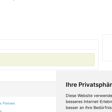
Ihre Privatsphär
Diese Website verwendet
besseres Internet-Erleb
s Partners
Contacts
besser an Ihre Bedürfni
rs
Feedback