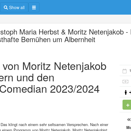
Show all
istoph Maria Herbst & Moritz Netenjakob -
sthafte Bemühen um Albernheit
te von Moritz Netenjakob
hern und den
d Comedian 2023/2024
Das klingt nach einem sehr seltsamen Versprechen. Nach einer
M
h einem Programm von Moritz Netenjakob. Moritz Netenjakobist