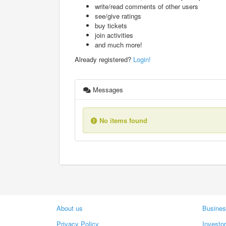
write/read comments of other users
see/give ratings
buy tickets
join activities
and much more!
Already registered?
Login!
Messages
No items found
About us
Busines
Privacy Policy
Investo