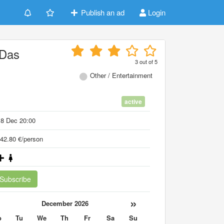
Publish an ad
Login
 Das
3
out of
5
Other / Entertainment
active
18 Dec 20:00
42.80 €/person
Subscribe
«
»
December 2026
o
Tu
We
Th
Fr
Sa
Su