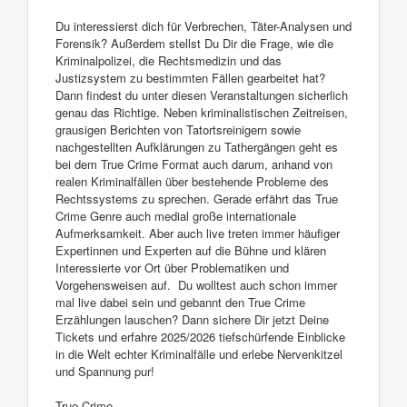
Du interessierst dich für Verbrechen, Täter-Analysen und
Forensik? Außerdem stellst Du Dir die Frage, wie die
Kriminalpolizei, die Rechtsmedizin und das
Justizsystem zu bestimmten Fällen gearbeitet hat?
Dann findest du unter diesen Veranstaltungen sicherlich
genau das Richtige. Neben kriminalistischen Zeitreisen,
grausigen Berichten von Tatortsreinigern sowie
nachgestellten Aufklärungen zu Tathergängen geht es
bei dem True Crime Format auch darum, anhand von
realen Kriminalfällen über bestehende Probleme des
Rechtssystems zu sprechen. Gerade erfährt das True
Crime Genre auch medial große internationale
Aufmerksamkeit. Aber auch live treten immer häufiger
Expertinnen und Experten auf die Bühne und klären
Interessierte vor Ort über Problematiken und
Vorgehensweisen auf. Du wolltest auch schon immer
mal live dabei sein und gebannt den True Crime
Erzählungen lauschen? Dann sichere Dir jetzt Deine
Tickets und erfahre 2025/2026 tiefschürfende Einblicke
in die Welt echter Kriminalfälle und erlebe Nervenkitzel
und Spannung pur!
True Crime