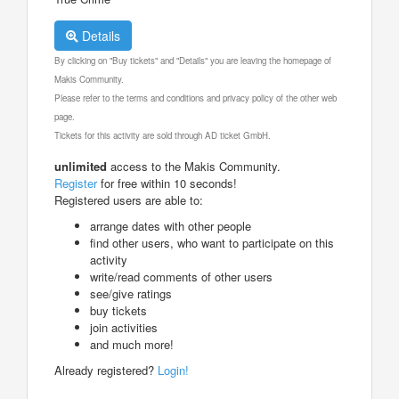
Details
By clicking on "Buy tickets" and "Details" you are leaving the homepage of
Makis Community.
Please refer to the terms and conditions and privacy policy of the other web
page.
Tickets for this activity are sold through AD ticket GmbH.
unlimited
access to the Makis Community.
Register
for free within 10 seconds!
Registered users are able to:
arrange dates with other people
find other users, who want to participate on this
activity
write/read comments of other users
see/give ratings
buy tickets
join activities
and much more!
Already registered?
Login!