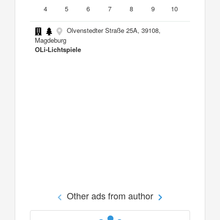
4
5
6
7
8
9
10
Olvenstedter Straße 25A, 39108,
Magdeburg
OLi-Lichtspiele
Other ads from author