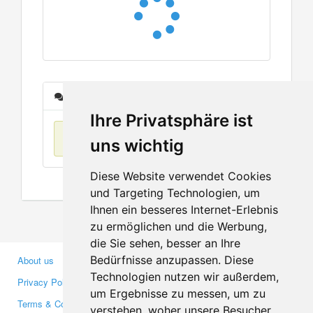
Messages
Ihre Privatsphäre ist
No items found
uns wichtig
Diese Website verwendet Cookies
und Targeting Technologien, um
Ihnen ein besseres Internet-Erlebnis
zu ermöglichen und die Werbung,
die Sie sehen, besser an Ihre
Bedürfnisse anzupassen. Diese
About us
Business Partners
Technologien nutzen wir außerdem,
Privacy Policy
Investors
um Ergebnisse zu messen, um zu
Terms & Conditions
Press
verstehen, woher unsere Besucher