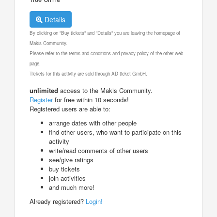
Details
By clicking on "Buy tickets" and "Details" you are leaving the homepage of
Makis Community.
Please refer to the terms and conditions and privacy policy of the other web
page.
Tickets for this activity are sold through AD ticket GmbH.
unlimited
access to the Makis Community.
Register
for free within 10 seconds!
Registered users are able to:
arrange dates with other people
find other users, who want to participate on this
activity
write/read comments of other users
see/give ratings
buy tickets
join activities
and much more!
Already registered?
Login!