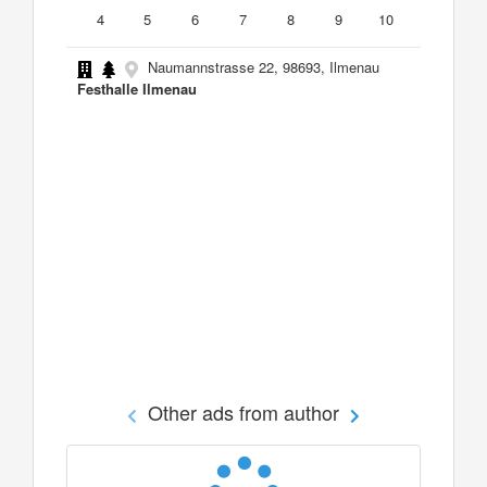
4
5
6
7
8
9
10
Naumannstrasse 22, 98693, Ilmenau
Festhalle Ilmenau
Other ads from author