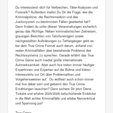
Du interessierst dich für Verbrechen, Täter-Analysen und
Forensik? Außerdem stellst Du Dir die Frage, wie die
Kriminalpolizei, die Rechtsmedizin und das
Justizsystem zu bestimmten Fällen gearbeitet hat?
Dann findest du unter diesen Veranstaltungen sicherlich
genau das Richtige. Neben kriminalistischen Zeitreisen,
grausigen Berichten von Tatortsreinigern sowie
nachgestellten Aufklärungen zu Tathergängen geht es
bei dem True Crime Format auch darum, anhand von
realen Kriminalfällen über bestehende Probleme des
Rechtssystems zu sprechen. Gerade erfährt das True
Crime Genre auch medial große internationale
Aufmerksamkeit. Aber auch live treten immer häufiger
Expertinnen und Experten auf die Bühne und klären
Interessierte vor Ort über Problematiken und
Vorgehensweisen auf. Du wolltest auch schon immer
mal live dabei sein und gebannt den True Crime
Erzählungen lauschen? Dann sichere Dir jetzt Deine
Tickets und erfahre 2025/2026 tiefschürfende Einblicke
in die Welt echter Kriminalfälle und erlebe Nervenkitzel
und Spannung pur!
True Crime