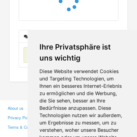
Messages
Ihre Privatsphäre ist
No items found
uns wichtig
Diese Website verwendet Cookies
und Targeting Technologien, um
Ihnen ein besseres Internet-Erlebnis
zu ermöglichen und die Werbung,
die Sie sehen, besser an Ihre
Bedürfnisse anzupassen. Diese
About us
Business Partners
Technologien nutzen wir außerdem,
Privacy Policy
Investors
um Ergebnisse zu messen, um zu
Terms & Conditions
Press
verstehen, woher unsere Besucher
Media