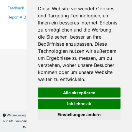
Feedback
Twitter
Diese Website verwendet Cookies
und Targeting Technologien, um
Report A Bug
YouTube
Ihnen ein besseres Internet-Erlebnis
Google+
zu ermöglichen und die Werbung,
die Sie sehen, besser an Ihre
Makis
© Copyright 2026
Bedürfnisse anzupassen. Diese
Technologien nutzen wir außerdem,
um Ergebnisse zu messen, um zu
verstehen, woher unsere Besucher
kommen oder um unsere Website
weiter zu entwickeln.
Alle akzeptieren
Ich lehne ab
Einstellungen ändern
We are using cookies to provide statistics that help us give you the best experience of
our site. You can find out more
here
and block them if you prefer. However, by continuing
to use the site without changes, you are agreeing to it.
OK