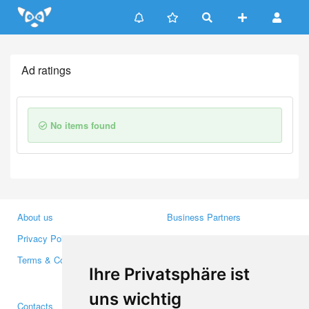
Update cookies preferences
Ad ratings
No items found
About us
Business Partners
Privacy Policy
Investors
Terms & Conditions
Press
Ihre Privatsphäre ist
Media
uns wichtig
Contacts
Facebook