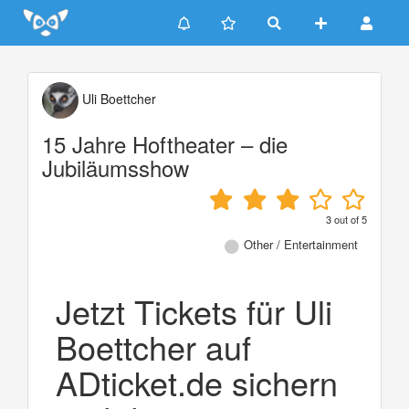
Update cookies preferences
Uli Boettcher
15 Jahre Hoftheater – die
Jubiläumsshow
3
out of
5
Other / Entertainment
Jetzt Tickets für Uli
Boettcher auf
ADticket.de sichern