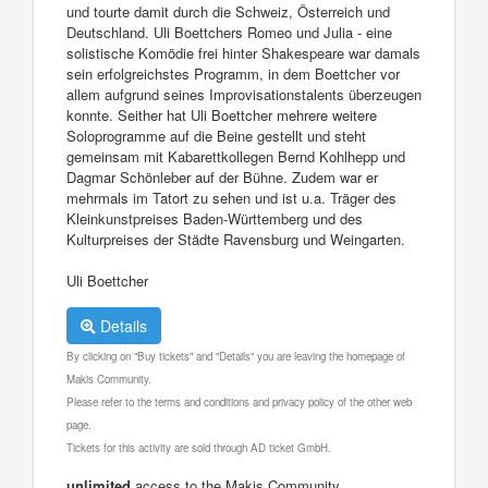
und tourte damit durch die Schweiz, Österreich und
Deutschland. Uli Boettchers Romeo und Julia - eine
solistische Komödie frei hinter Shakespeare war damals
sein erfolgreichstes Programm, in dem Boettcher vor
allem aufgrund seines Improvisationstalents überzeugen
konnte. Seither hat Uli Boettcher mehrere weitere
Soloprogramme auf die Beine gestellt und steht
gemeinsam mit Kabarettkollegen Bernd Kohlhepp und
Dagmar Schönleber auf der Bühne. Zudem war er
mehrmals im Tatort zu sehen und ist u.a. Träger des
Kleinkunstpreises Baden-Württemberg und des
Kulturpreises der Städte Ravensburg und Weingarten.
Uli Boettcher
Details
By clicking on "Buy tickets" and "Details" you are leaving the homepage of
Makis Community.
Please refer to the terms and conditions and privacy policy of the other web
page.
Tickets for this activity are sold through AD ticket GmbH.
unlimited
access to the Makis Community.