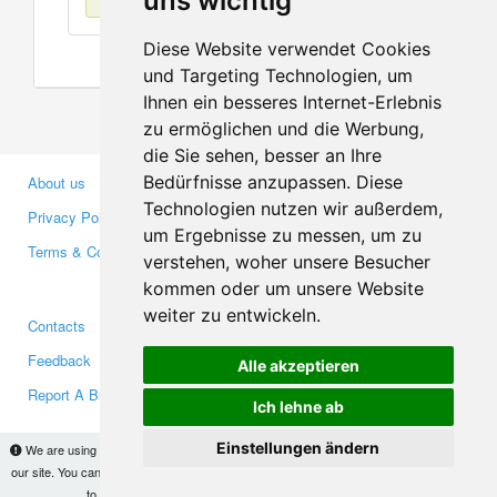
uns wichtig
Diese Website verwendet Cookies
und Targeting Technologien, um
Ihnen ein besseres Internet-Erlebnis
zu ermöglichen und die Werbung,
die Sie sehen, besser an Ihre
Bedürfnisse anzupassen. Diese
About us
Business Partners
Technologien nutzen wir außerdem,
Privacy Policy
Investors
um Ergebnisse zu messen, um zu
Terms & Conditions
Press
verstehen, woher unsere Besucher
Media
kommen oder um unsere Website
weiter zu entwickeln.
Contacts
Facebook
Feedback
Twitter
Alle akzeptieren
Report A Bug
YouTube
Ich lehne ab
Google+
Einstellungen ändern
We are using cookies to provide statistics that help us give you the best experience of
our site. You can find out more
here
and block them if you prefer. However, by continuing
Makis
© Copyright 2026
to use the site without changes, you are agreeing to it.
OK