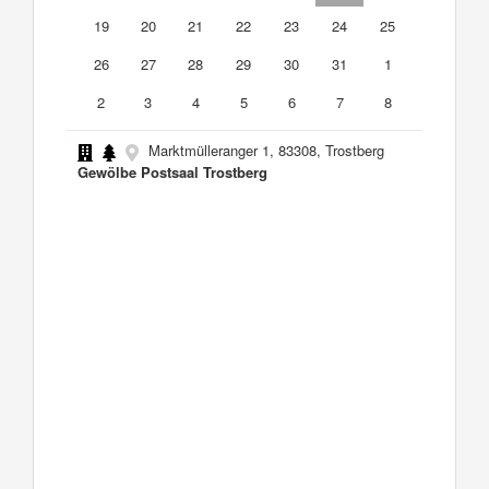
19
20
21
22
23
24
25
26
27
28
29
30
31
1
2
3
4
5
6
7
8
Marktmülleranger 1, 83308, Trostberg
Gewölbe Postsaal Trostberg