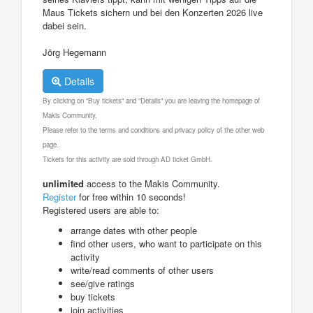
Maus Tickets sichern und bei den Konzerten 2026 live
dabei sein.
Jörg Hegemann
Details
By clicking on "Buy tickets" and "Details" you are leaving the homepage of
Makis Community.
Please refer to the terms and conditions and privacy policy of the other web
page.
Tickets for this activity are sold through AD ticket GmbH.
unlimited
access to the Makis Community.
Register
for free within 10 seconds!
Registered users are able to:
arrange dates with other people
find other users, who want to participate on this
activity
write/read comments of other users
see/give ratings
buy tickets
join activities