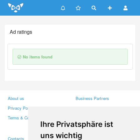
Update cookies preferences
Ad ratings
No items found
About us
Business Partners
Privacy Policy
Investors
Terms & Conditions
Press
Ihre Privatsphäre ist
Media
uns wichtig
Contacts
Facebook