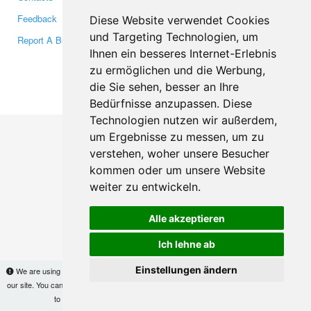
Feedback
Twitter
Diese Website verwendet Cookies
und Targeting Technologien, um
Report A Bug
YouTube
Ihnen ein besseres Internet-Erlebnis
Google+
zu ermöglichen und die Werbung,
die Sie sehen, besser an Ihre
Makis
© Copyright 2026
Bedürfnisse anzupassen. Diese
Technologien nutzen wir außerdem,
um Ergebnisse zu messen, um zu
verstehen, woher unsere Besucher
kommen oder um unsere Website
weiter zu entwickeln.
Alle akzeptieren
Ich lehne ab
Einstellungen ändern
We are using cookies to provide statistics that help us give you the best experience of
our site. You can find out more
here
and block them if you prefer. However, by continuing
to use the site without changes, you are agreeing to it.
OK