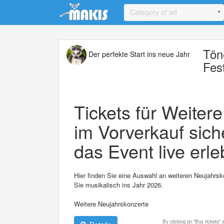
Update cookies preferences
Category of ad
Tön
Der perfekte Start ins neue Jahr
Fes
Tickets für Weiter
im Vorverkauf sich
das Event live erle
Hier finden Sie eine Auswahl an weiteren Neujahrsko
Sie musikalisch ins Jahr 2026.
Weitere Neujahrskonzerte
By clicking on "Buy tickets"