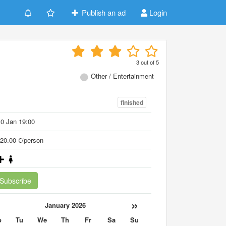
Publish an ad
Login
3
out of
5
Other / Entertainment
finished
0 Jan 19:00
20.00 €/person
Subscribe
«
»
January 2026
o
Tu
We
Th
Fr
Sa
Su