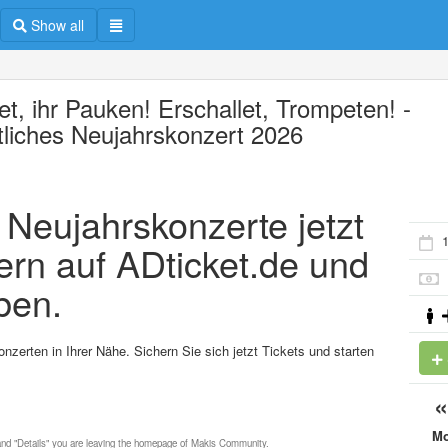
Show all
et, ihr Pauken! Erschallet, Trompeten! -
tliches Neujahrskonzert 2026
e Neujahrskonzerte jetzt
1
ern auf ADticket.de und
ben.
nzerten in Ihrer Nähe. Sichern Sie sich jetzt Tickets und starten
M
 and "Details" you are leaving the homepage of Makis Community.