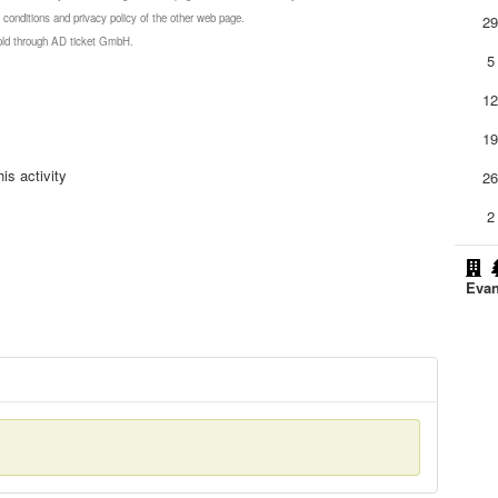
 conditions and privacy policy of the other web page.
2
 sold through AD ticket GmbH.
5
1
1
is activity
2
2
Evan