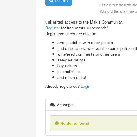
Details
Please refer to the terms and
Tickets for this activity are
unlimited
access to the Makis Community.
Register
for free within 10 seconds!
Registered users are able to:
arrange dates with other people
find other users, who want to participate on th
write/read comments of other users
see/give ratings
buy tickets
join activities
and much more!
Already registered?
Login!
Messages
No items found