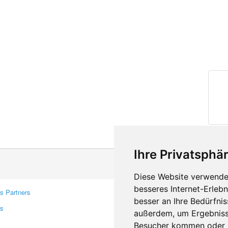
Ihre Privatsphär
Diese Website verwendet
besseres Internet-Erleb
s Partners
Contacts
besser an Ihre Bedürfni
rs
Feedback
außerdem, um Ergebniss
Report A Bug
Besucher kommen oder u