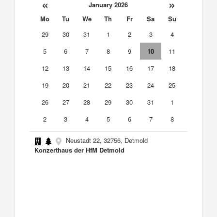
«
»
January 2026
Mo
Tu
We
Th
Fr
Sa
Su
29
30
31
1
2
3
4
5
6
7
8
9
10
11
12
13
14
15
16
17
18
19
20
21
22
23
24
25
26
27
28
29
30
31
1
2
3
4
5
6
7
8
Neustadt 22, 32756, Detmold
Konzerthaus der HfM Detmold