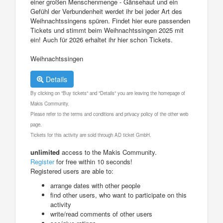
einer großen Menschenmenge - Gänsehaut und ein
Gefühl der Verbundenheit werdet ihr bei jeder Art des
Weihnachtssingens spüren. Findet hier eure passenden
Tickets und stimmt beim Weihnachtssingen 2025 mit
ein! Auch für 2026 erhaltet ihr hier schon Tickets.
Weihnachtssingen
Details
By clicking on "Buy tickets" and "Details" you are leaving the homepage of
Makis Community.
Please refer to the terms and conditions and privacy policy of the other web
page.
Tickets for this activity are sold through AD ticket GmbH.
unlimited
access to the Makis Community.
Register
for free within 10 seconds!
Registered users are able to:
arrange dates with other people
find other users, who want to participate on this
activity
write/read comments of other users