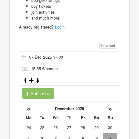
see/give ratings
buy tickets
join activities
and much more!
Already registered?
Login!
finished
07 Dec 2025 17:00
15.85 €/person
Subscribe
«
»
December 2025
Mo
Tu
We
Th
Fr
Sa
Su
24
25
26
27
28
29
30
1
2
3
4
5
6
7